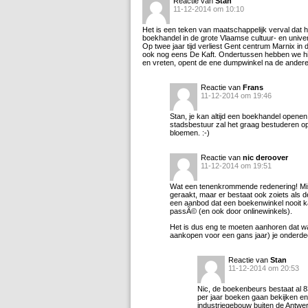
Reactie van
Stan
11-12-2014 om 10:10
Het is een teken van maatschappelijk verval dat h
boekhandel in de grote Vlaamse cultuur- en univers
Op twee jaar tijd verliest Gent centrum Marnix in
ook nog eens De Kaft. Ondertussen hebben we hie
en vreten, opent de ene dumpwinkel na de ander
Reactie van
Frans
11-12-2014 om 19:46
Stan, je kan altijd een boekhandel openen
stadsbestuur zal het graag bestuderen op 
bloemen. :-)
Reactie van
nic deroover
11-12-2014 om 19:51
Wat een tenenkrommende redenering! Mis
geraakt, maar er bestaat ook zoiets als d
een aanbod dat een boekenwinkel nooit 
passÃ© (en ook door onlinewinkels).
Het is dus eng te moeten aanhoren dat 
aankopen voor een gans jaar) je onderdee
Reactie van
Stan
11-12-2014 om 20:53
Nic, de boekenbeurs bestaat al 83
per jaar boeken gaan bekijken en
industriegebouw buiten de Antwerp