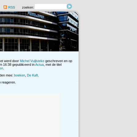
RSS
zoeken:
Het werd door
Michel Vuijlsteke
geschreven en op
 16:38 gepubliceerd in
Actua
, met de titel
en
.
rden mee:
boeken
,
De Kaft
.
op reageren.