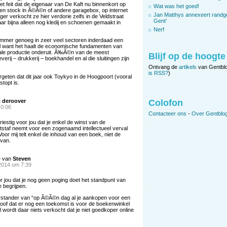
t feit dat de eigenaar van De Kaft nu binnenkort op
Wat was het goed!
 een stock in Ã©Ã©n of andere garagebox, op internet
Jan Matthys annexeert randg
er verkocht ze hier verdorie zelfs in de Veldstraat
Gent’
r bijna alleen nog kledij en schoenen gemaakt in
Nerf
mmer genoeg in zeer veel sectoren inderdaad een
l want het haalt de economische fundamenten van
ale productie onderuit. Ã‰Ã©n van de meest
Blijf op de hoogte
verij – drukkerij – boekhandel en al die sluitingen zijn
Ontvang de
artikels
van Gentbl
is RSS?
)
geten dat dit jaar ook Toykyo in de Hoogpoort (vooral
topt is.
c deroover
Colofon
 0:06
Contacteer ons
-
Over Gentblog
 triestig voor jou dat je enkel de winst van de
staf neemt voor een zogenaamd intellectueel verval
oor mij telt enkel de inhoud van een boek, niet de
rvan.
e van
Steven
2014 om 7:39
or jou dat je nog geen poging doet het standpunt van
 begrijpen.
rstander van “op Ã©Ã©n dag al je aankopen voor een
loof dat er nog een toekomst is voor de boekenwinkel
l wordt daar niets verkocht dat je niet goedkoper online