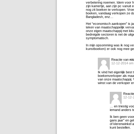
verbetering noemen. Idem voor he
zijn kamertje, aan zijn pc vanuit
nog zit boeken te verkopen. Vroeg
boeken, vandaag verkopen ze daa
Bangladesh, enz…
Het “economisch aankopen” is ja
teken van maatschappelijk verva
onze eigen maatschappij met lok
bedreigde sectoren is net de uitge
symptomatisch.
In mijn opsomming was ik nog ver
kunstboeken) er ook nog mee ges
Reactie van
ni
12-12-2014 om
Ik vind het eigenlijk best
boekenverkoper als maat
van onze maatschappij. V
winst van de verkoper e
Reacti
12-12-
… en triestig vo
iemand anders te
Ik ben geen voo
gans jaar” en ge
of klerenwinkel a
kunt bestellen.