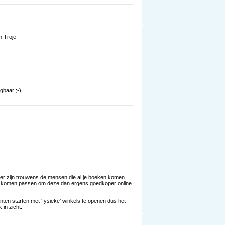
 Troje.
gbaar ;-)
ter zijn trouwens de mensen die al je boeken komen
en komen passen om deze dan ergens goedkoper online
nten starten met ‘fysieke’ winkels te openen dus het
 in zicht.