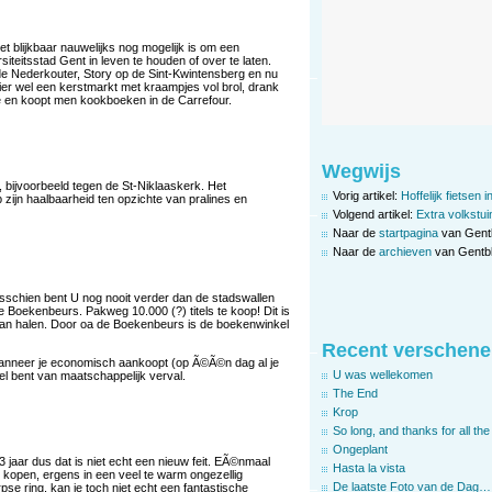
et blijkbaar nauwelijks nog mogelijk is om een
iteitsstad Gent in leven te houden of over te laten.
 de Nederkouter, Story op de Sint-Kwintensberg en nu
r wel een kerstmarkt met kraampjes vol brol, drank
e en koopt men kookboeken in de Carrefour.
Wegwijs
, bijvoorbeeld tegen de St-Niklaaskerk. Het
Vorig artikel:
Hoffelijk fietsen
zijn haalbaarheid ten opzichte van pralines en
Volgend artikel:
Extra volkstui
Naar de
startpagina
van Gent
Naar de
archieven
van Gentbl
schien bent U nog nooit verder dan de stadswallen
e Boekenbeurs. Pakweg 10.000 (?) titels te koop! Dit is
kan halen. Door oa de Boekenbeurs is de boekenwinkel
Recent verschene
wanneer je economisch aankoopt (op Ã©Ã©n dag al je
U was wellekomen
l bent van maatschappelijk verval.
The End
Krop
So long, and thanks for all the 
Ongeplant
 jaar dus dat is niet echt een nieuw feit. EÃ©nmaal
Hasta la vista
 kopen, ergens in een veel te warm ongezellig
De laatste Foto van de Dag…
se ring, kan je toch niet echt een fantastische