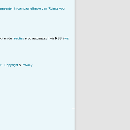
emeenten in campagnefilmpje van ‘Ruimte voor
ogt en de
reacties
erop automatisch via RSS. (
wat
t
-
Copyright
&
Privacy