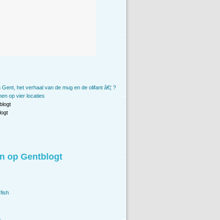
 in Gent, het verhaal van de mug en de olifant â€¦ ?
nen op vier locaties
blogt
ogt
n op Gentblogt
fish
.