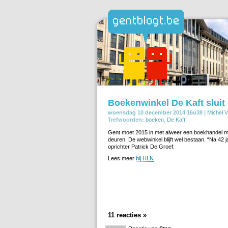
Boekenwinkel De Kaft sluit
woensdag 10 december 2014 16u38 |
Michel V
Trefwoorden:
boeken
,
De Kaft
.
Gent moet 2015 in met alweer een boekhandel min
deuren. De webwinkel blijft wel bestaan. “Na 42 j
oprichter Patrick De Groef.
Lees meer
bij HLN
11 reacties »