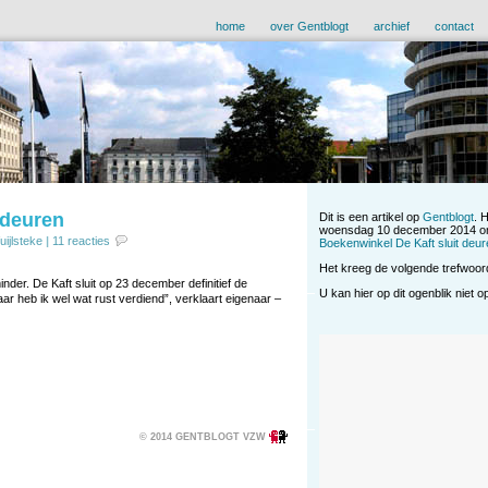
home
over Gentblogt
archief
contact
 deuren
Dit is een artikel op
Gentblogt
. 
woensdag 10 december 2014 om
uijlsteke
|
11 reacties
Boekenwinkel De Kaft sluit deur
Het kreeg de volgende trefwoo
der. De Kaft sluit op 23 december definitief de
U kan hier op dit ogenblik niet 
aar heb ik wel wat rust verdiend”, verklaart eigenaar –
© 2014 GENTBLOGT VZW