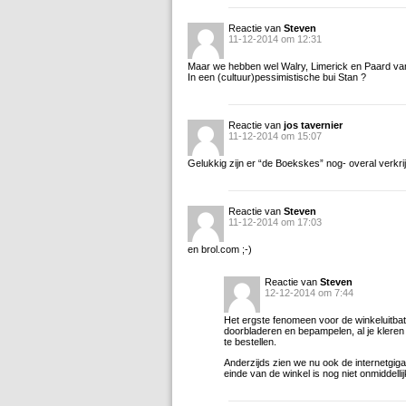
Reactie van
Steven
11-12-2014 om 12:31
Maar we hebben wel Walry, Limerick en Paard van
In een (cultuur)pessimistische bui Stan ?
Reactie van
jos tavernier
11-12-2014 om 15:07
Gelukkig zijn er “de Boekskes” nog- overal verkrij
Reactie van
Steven
11-12-2014 om 17:03
en brol.com ;-)
Reactie van
Steven
12-12-2014 om 7:44
Het ergste fenomeen voor de winkeluitba
doorbladeren en bepampelen, al je kler
te bestellen.
Anderzijds zien we nu ook de internetgiga
einde van de winkel is nog niet onmiddellijk