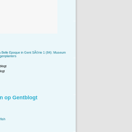
a Belle Epoque in Gent SÃ©rie 1 (84): Museum
genplanters
blogt
ogt
n op Gentblogt
fish