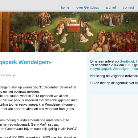
home
over Gentblogt
archief
contact
agepark Wondelgem-
Dit is een artikel op
Gentblogt
. 
29 december 2014 om 19:51 gep
recyclagepark Wondelgem-Indu
reageer
Het kreeg de volgende trefwoor
U kan hier op dit ogenblik niet 
delgem sluit op woensdag 31 december definitief de
s en niet optimaal gelegen.
 de kou staan, want in 2013 openden we al een
t nieuwe park is uitgerust met weegbruggen en met
stelling tot het recyclagepark in Wondelgem kunnen
n, met alle soorten afval en ook wanneer hun gratis
 om roofing of asbesthoudende materialen af te
n het recyclagepark Gent-MaÃ¯sstraat.
e Gentenaars blijven natuurlijk geldig in alle IVAGO-
in totaal 800.000 bezoekers. 2003 was het absolute