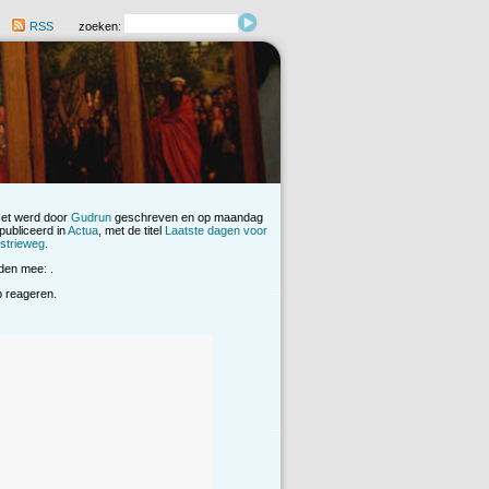
RSS
zoeken:
Het werd door
Gudrun
geschreven en op maandag
ubliceerd in
Actua
, met de titel
Laatste dagen voor
strieweg
.
den mee: .
op reageren.