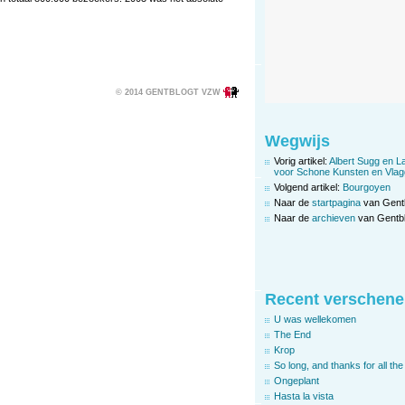
© 2014 GENTBLOGT VZW
Wegwijs
Vorig artikel:
Albert Sugg en L
voor Schone Kunsten en Vlag
Volgend artikel:
Bourgoyen
Naar de
startpagina
van Gent
Naar de
archieven
van Gentbl
Recent verschene
U was wellekomen
The End
Krop
So long, and thanks for all the 
Ongeplant
Hasta la vista