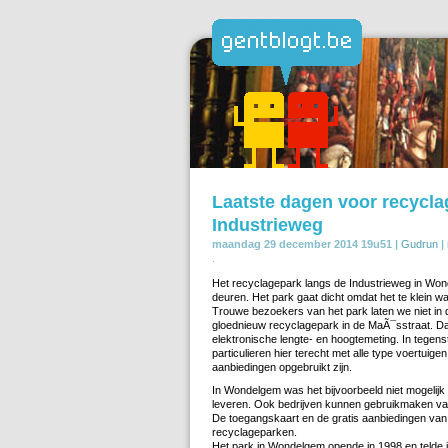
Laatste dagen voor recycl
Industrieweg
maandag 29 december 2014 19u51 |
Gudrun
|
.
Het recyclagepark langs de Industrieweg in Won
deuren. Het park gaat dicht omdat het te klein wa
Trouwe bezoekers van het park laten we niet in
gloednieuw recyclagepark in de MaÃ¯sstraat. Da
elektronische lengte- en hoogtemeting. In tegen
particulieren hier terecht met alle type voertuige
aanbiedingen opgebruikt zijn.
In Wondelgem was het bijvoorbeeld niet mogelijk
leveren. Ook bedrijven kunnen gebruikmaken va
De toegangskaart en de gratis aanbiedingen van d
recyclageparken.
Het park in Wondelgem opende in 1998 en telde 