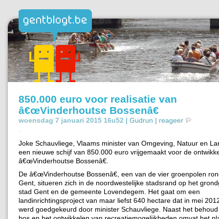
850.000 euro voor realisatie van
â€œVinderhoutse Bossenâ€
woensdag 7 januari 2015 16u52 |
Gudrun
|
reageer
.
Joke Schauvliege, Vlaams minister van Omgeving, Natuur en La
een nieuwe schijf van 850.000 euro vrijgemaakt voor de ontwikk
â€œVinderhoutse Bossenâ€.
De â€œVinderhoutse Bossenâ€, een van de vier groenpolen ron
Gent, situeren zich in de noordwestelijke stadsrand op het gron
stad Gent en de gemeente Lovendegem. Het gaat om een
landinrichtingsproject van maar liefst 640 hectare dat in mei 2012 
werd goedgekeurd door minister Schauvliege. Naast het behoud
bos en het ontwikkelen van recreatiemogelijkheden omvat het p