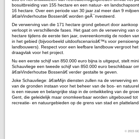
bosuitbreiding van 155 hectare en een natuur- en landschapsont
16 hectare. Over een periode van 30 jaar zal meer dan 9 miljoen
â€œVinderhoutse Bossenâ€ worden geÃ¯nvesteerd.
De verwerving van die 171 hectare grond gebeurt door aankoop o
verloopt in verschillende fases. Het gaat om de verwerving van
hectare tijdens de eerste tien jaar, overeenkomstig de noden v
in het gebied (bijvoorbeeld uitdoofscenarioâ€™s voor pensioeng
landbouwers). Respect voor een leefbare landbouw vergroot het
draagvlak voor het project.
Nu een eerste schijf van 850.000 euro bijna is uitgeput, stelt mini
Schauvliege een tweede schijf van 850.000 euro beschikbaar o
â€œVinderhoutse Bossenâ€ verder gestalte te geven.
Joke Schauvliege: â€œMijn diensten zullen na de verwerving en d
van de gronden instaan voor het beheer van de bos- en natuure
is een nieuwe en belangrijke stap in de ontwikkeling van de gro
Gent, die geleidelijk maar onomkeerbaar worden uitgebouwd tot 
recreatie- en natuurgebieden op de grens van stad en plattelandâ
© 2015 