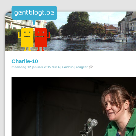
Charlie-10
maandag 12 januari 2015 9u14 |
Gudrun
|
reageer
.