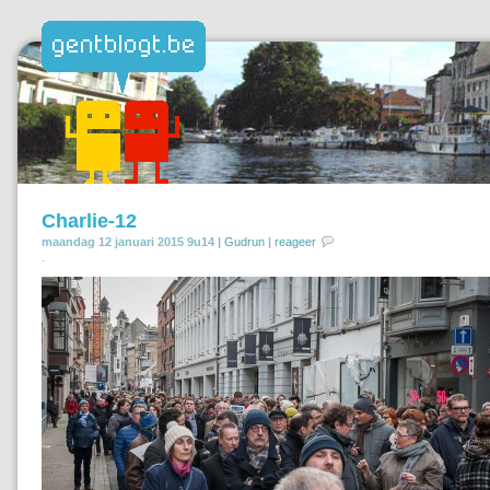
Charlie-12
maandag 12 januari 2015 9u14 |
Gudrun
|
reageer
.