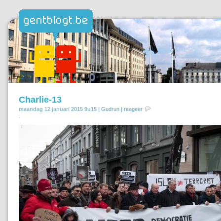
Charlie-13
maandag 12 januari 2015 9u15 |
Gudrun
|
reageer
.