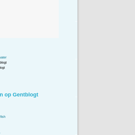
water
blogt
ogt
n op Gentblogt
fish
.