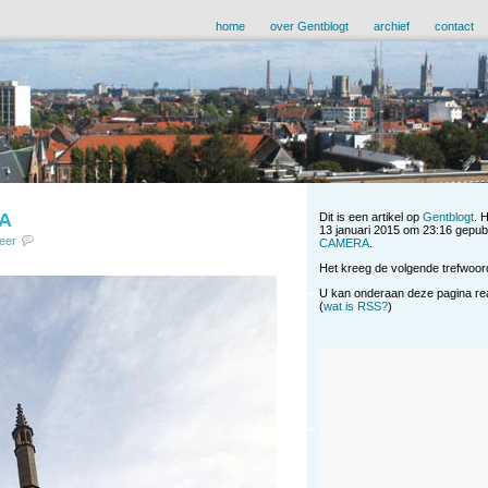
home
over Gentblogt
archief
contact
A
Dit is een artikel op
Gentblogt
. 
13 januari 2015 om 23:16 gepubli
eer
CAMERA
.
Het kreeg de volgende trefwoor
U kan onderaan deze pagina reag
(
wat is RSS?
)