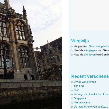
Wegwijs
Vorig artikel:
Gent vanop het 
Naar de
startpagina
van Gent
Naar de
archieven
van Gentbl
Recent verschene
U was wellekomen
The End
Krop
So long, and thanks for all the 
Ongeplant
Hasta la vista
De laatste Foto van de Dag…