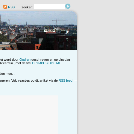
RSS
zoeken:
Het werd door
Gudrun
geschreven en op dinsdag
ceerd in , met de titel
OLYMPUS DIGITAL
den mee: .
eren. Volg reacties op dit artikel via de
RSS feed
.