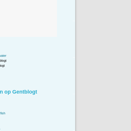
water
blogt
ogt
n op Gentblogt
fish
.