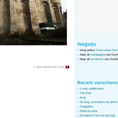
Wegwijs
Vorig artikel:
Gent vanop het 
Naar de
startpagina
van Gent
Naar de
archieven
van Gentbl
© 2015 GENTBLOGT VZW
Recent verschene
U was wellekomen
The End
Krop
So long, and thanks for all the 
Ongeplant
Hasta la vista
De laatste Foto van de Dag…