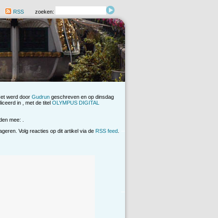
RSS
zoeken:
Het werd door
Gudrun
geschreven en op dinsdag
ceerd in , met de titel
OLYMPUS DIGITAL
den mee: .
eren. Volg reacties op dit artikel via de
RSS feed
.