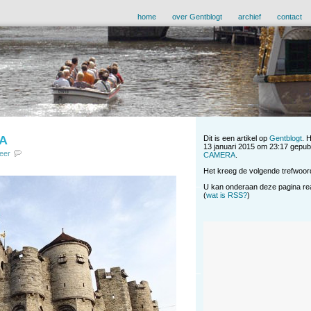
home
over Gentblogt
archief
contact
A
Dit is een artikel op
Gentblogt
. 
13 januari 2015 om 23:17 gepubli
eer
CAMERA
.
Het kreeg de volgende trefwoor
U kan onderaan deze pagina reag
(
wat is RSS?
)