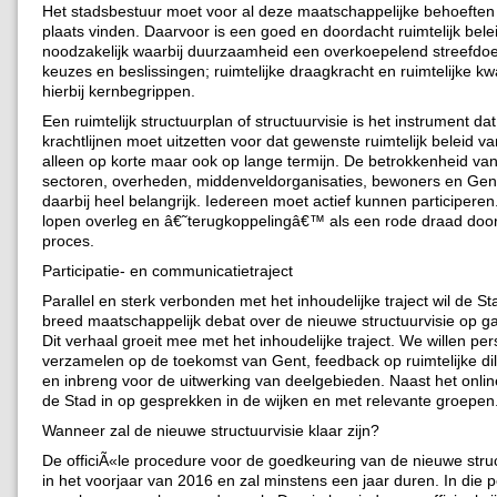
Het stadsbestuur moet voor al deze maatschappelijke behoeften 
plaats vinden. Daarvoor is een goed en doordacht ruimtelijk bele
noodzakelijk waarbij duurzaamheid een overkoepelend streefdoel i
keuzes en beslissingen; ruimtelijke draagkracht en ruimtelijke kwal
hierbij kernbegrippen.
Een ruimtelijk structuurplan of structuurvisie is het instrument da
krachtlijnen moet uitzetten voor dat gewenste ruimtelijk beleid va
alleen op korte maar ook op lange termijn. De betrokkenheid va
sectoren, overheden, middenveldorganisaties, bewoners en Gent
daarbij heel belangrijk. Iedereen moet actief kunnen participere
lopen overleg en â€˜terugkoppelingâ€™ als een rode draad doo
proces.
Participatie- en communicatietraject
Parallel en sterk verbonden met het inhoudelijke traject wil de S
breed maatschappelijk debat over de nieuwe structuurvisie op g
Dit verhaal groeit mee met het inhoudelijke traject. We willen pe
verzamelen op de toekomst van Gent, feedback op ruimtelijke
en inbreng voor de uitwerking van deelgebieden. Naast het onlin
de Stad in op gesprekken in de wijken en met relevante groepen
Wanneer zal de nieuwe structuurvisie klaar zijn?
De officiÃ«le procedure voor de goedkeuring van de nieuwe struct
in het voorjaar van 2016 en zal minstens een jaar duren. In die 