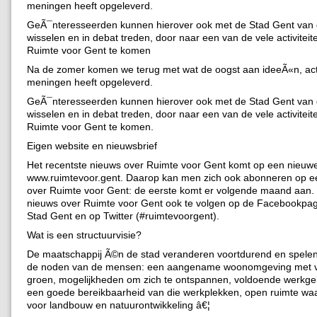
meningen heeft opgeleverd.
GeÃ¯nteresseerden kunnen hierover ook met de Stad Gent van
wisselen en in debat treden, door naar een van de vele activiteit
Ruimte voor Gent te komen
Na de zomer komen we terug met wat de oogst aan ideeÃ«n, act
meningen heeft opgeleverd.
GeÃ¯nteresseerden kunnen hierover ook met de Stad Gent van
wisselen en in debat treden, door naar een van de vele activiteit
Ruimte voor Gent te komen.
Eigen website en nieuwsbrief
Het recentste nieuws over Ruimte voor Gent komt op een nieuwe
www.ruimtevoor.gent. Daarop kan men zich ook abonneren op e
over Ruimte voor Gent: de eerste komt er volgende maand aan. 
nieuws over Ruimte voor Gent ook te volgen op de Facebookpag
Stad Gent en op Twitter (#ruimtevoorgent).
Wat is een structuurvisie?
De maatschappij Ã©n de stad veranderen voortdurend en spelen 
de noden van de mensen: een aangename woonomgeving met 
groen, mogelijkheden om zich te ontspannen, voldoende werkge
een goede bereikbaarheid van die werkplekken, open ruimte waar
voor landbouw en natuurontwikkeling â€¦