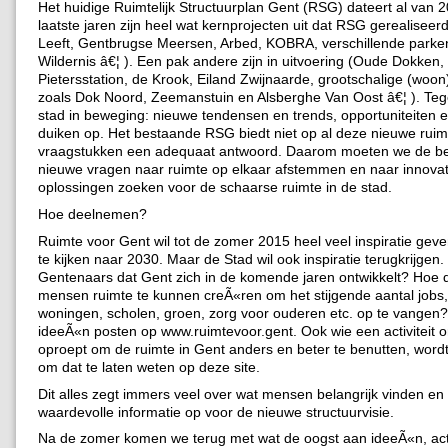
Het huidige Ruimtelijk Structuurplan Gent (RSG) dateert al van 
laatste jaren zijn heel wat kernprojecten uit dat RSG gerealisee
Leeft, Gentbrugse Meersen, Arbed, KOBRA, verschillende parken
Wildernis â€¦ ). Een pak andere zijn in uitvoering (Oude Dokken, 
Pietersstation, de Krook, Eiland Zwijnaarde, grootschalige (woon
zoals Dok Noord, Zeemanstuin en Alsberghe Van Oost â€¦ ). Tegeli
stad in beweging: nieuwe tendensen en trends, opportuniteiten 
duiken op. Het bestaande RSG biedt niet op al deze nieuwe ruimt
vraagstukken een adequaat antwoord. Daarom moeten we de b
nieuwe vragen naar ruimte op elkaar afstemmen en naar innova
oplossingen zoeken voor de schaarse ruimte in de stad.
Hoe deelnemen?
Ruimte voor Gent wil tot de zomer 2015 heel veel inspiratie gev
te kijken naar 2030. Maar de Stad wil ook inspiratie terugkrijgen.
Gentenaars dat Gent zich in de komende jaren ontwikkelt? Hoe
mensen ruimte te kunnen creÃ«ren om het stijgende aantal jobs
woningen, scholen, groen, zorg voor ouderen etc. op te vangen
ideeÃ«n posten op www.ruimtevoor.gent. Ook wie een activiteit o
oproept om de ruimte in Gent anders en beter te benutten, word
om dat te laten weten op deze site.
Dit alles zegt immers veel over wat mensen belangrijk vinden en 
waardevolle informatie op voor de nieuwe structuurvisie.
Na de zomer komen we terug met wat de oogst aan ideeÃ«n, act