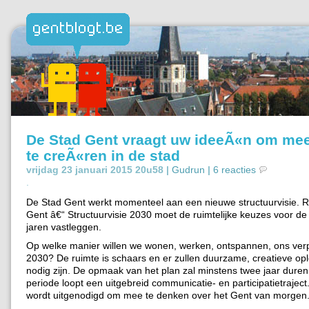
De Stad Gent vraagt uw ideeÃ«n om mee
te creÃ«ren in de stad
vrijdag 23 januari 2015 20u58 |
Gudrun
|
6 reacties
.
De Stad Gent werkt momenteel aan een nieuwe structuurvisie. R
Gent â€“ Structuurvisie 2030 moet de ruimtelijke keuzes voor 
jaren vastleggen.
Op welke manier willen we wonen, werken, ontspannen, ons verp
2030? De ruimte is schaars en er zullen duurzame, creatieve op
nodig zijn. De opmaak van het plan zal minstens twee jaar duren.
periode loopt een uitgebreid communicatie- en participatietraject
wordt uitgenodigd om mee te denken over het Gent van morgen