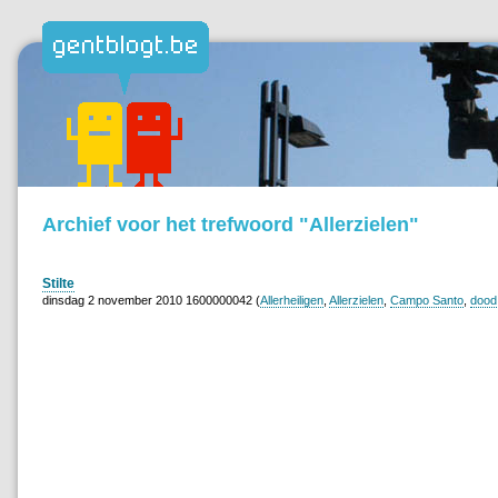
Archief voor het trefwoord "Allerzielen"
Stilte
dinsdag 2 november 2010 1600000042 (
Allerheiligen
,
Allerzielen
,
Campo Santo
,
dood