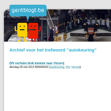
Archief voor het trefwoord "autokeuring"
DIV verhuist druk kantoor naar Visserij
dinsdag 28 mei 2013 800000020 (
autokeuring
,
DIV
,
Visserij
)