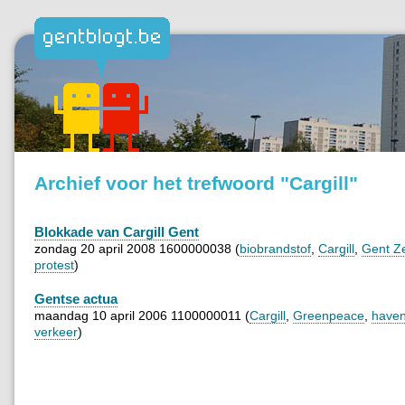
Archief voor het trefwoord "Cargill"
Blokkade van Cargill Gent
zondag 20 april 2008 1600000038 (
biobrandstof
,
Cargill
,
Gent Z
protest
)
Gentse actua
maandag 10 april 2006 1100000011 (
Cargill
,
Greenpeace
,
have
verkeer
)