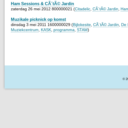
Ham Sessions & CÃ´tÃ© Jardin
zaterdag 26 mei 2012 800000021 (
Citadelic
,
CÃ´tÃ© Jardin
,
Ham
Muzikale picknick op komst
dinsdag 3 mei 2011 1600000029 (
Bijlokesite
,
CÃ´tÃ© Jardin
,
De 
Muziekcentrum
,
KASK
,
programma
,
STAM
)
© 2