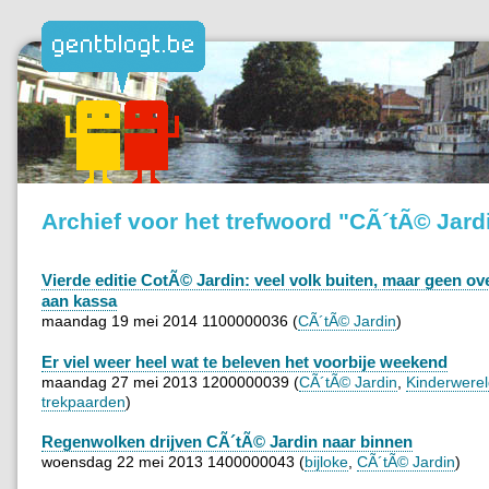
Archief voor het trefwoord "CÃ´tÃ© Jard
Vierde editie CotÃ© Jardin: veel volk buiten, maar geen o
aan kassa
maandag 19 mei 2014 1100000036 (
CÃ´tÃ© Jardin
)
Er viel weer heel wat te beleven het voorbije weekend
maandag 27 mei 2013 1200000039 (
CÃ´tÃ© Jardin
,
Kinderwere
trekpaarden
)
Regenwolken drijven CÃ´tÃ© Jardin naar binnen
woensdag 22 mei 2013 1400000043 (
bijloke
,
CÃ´tÃ© Jardin
)