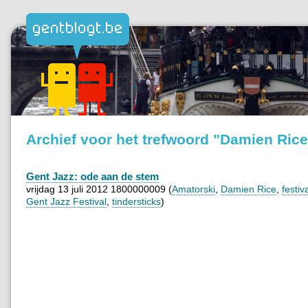
Archief voor het trefwoord "Damien Rice
Gent Jazz: ode aan de stem
vrijdag 13 juli 2012 1800000009 (
Amatorski
,
Damien Rice
,
festiv
Gent Jazz Festival
,
tindersticks
)