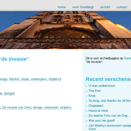
home
over Gentblogt
archief
contact
"de invasie"
Dit is een archiefpagina op
Gent
"de invasie".
Recent verschene
esign
,
fashion
,
mode
,
ontwerpers
,
strijders
)
U was wellekomen
The End
ie
,
design
)
Krop
So long, and thanks for all the 
Ongeplant
e
,
De invasie van Gent
,
design
,
ontwerper
,
strijders
,
Hasta la vista
De laatste Foto van de Dag…
Wat was het goed!
Jan Matthys annexeert randg
Gent’