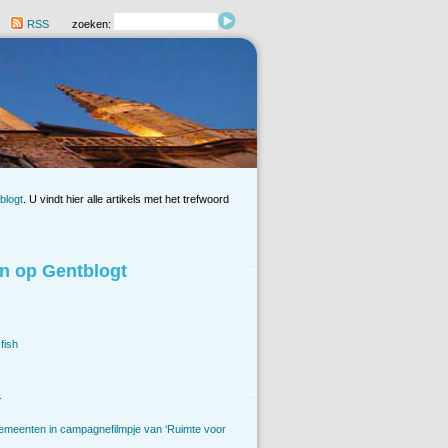
RSS
zoeken:
blogt
. U vindt hier alle artikels met het trefwoord
n op Gentblogt
fish
.
emeenten in campagnefilmpje van ‘Ruimte voor