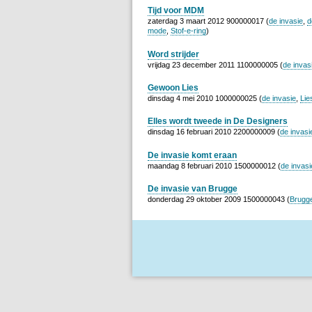
Tijd voor MDM
zaterdag 3 maart 2012 900000017 (
de invasie
,
d
mode
,
Stof-e-ring
)
Word strijder
vrijdag 23 december 2011 1100000005 (
de invas
Gewoon Lies
dinsdag 4 mei 2010 1000000025 (
de invasie
,
Lie
Elles wordt tweede in De Designers
dinsdag 16 februari 2010 2200000009 (
de invasi
De invasie komt eraan
maandag 8 februari 2010 1500000012 (
de invasi
De invasie van Brugge
donderdag 29 oktober 2009 1500000043 (
Brugg