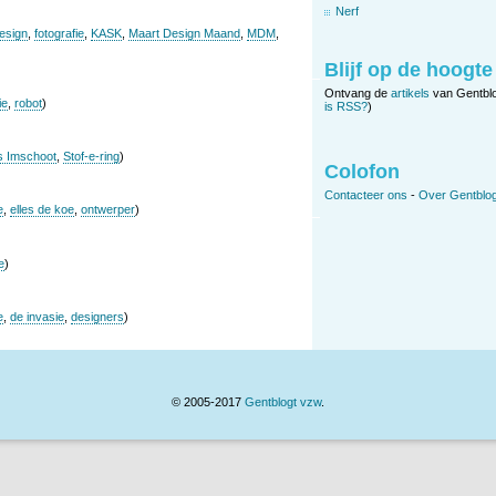
Nerf
esign
,
fotografie
,
KASK
,
Maart Design Maand
,
MDM
,
Blijf op de hoogte
Ontvang de
artikels
van Gentbl
ie
,
robot
)
is RSS?
)
s Imschoot
,
Stof-e-ring
)
Colofon
Contacteer ons
-
Over Gentblog
e
,
elles de koe
,
ontwerper
)
e
)
e
,
de invasie
,
designers
)
© 2005-2017
Gentblogt vzw
.