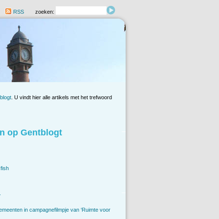
RSS
zoeken:
blogt
. U vindt hier alle artikels met het trefwoord
n op Gentblogt
fish
.
emeenten in campagnefilmpje van ‘Ruimte voor