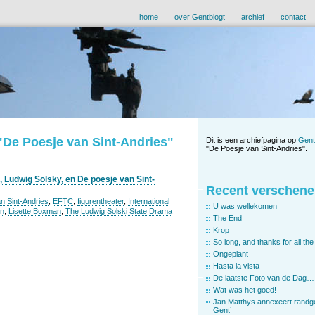
home
over Gentblogt
archief
contact
 "De Poesje van Sint-Andries"
Dit is een archiefpagina op
Gent
"De Poesje van Sint-Andries".
Ludwig Solsky, en De poesje van Sint-
Recent verschene
n Sint-Andries
,
EFTC
,
figurentheater
,
International
U was wellekomen
en
,
Lisette Boxman
,
The Ludwig Solski State Drama
The End
Krop
So long, and thanks for all the 
Ongeplant
Hasta la vista
De laatste Foto van de Dag…
Wat was het goed!
Jan Matthys annexeert randg
Gent’