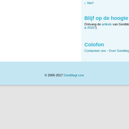
Nerf
Blijf op de hoogte
Ontvang de
artikels
van Gentbl
is RSS?
)
Colofon
Contacteer ons
-
Over Gentblog
© 2005-2017
Gentblogt vzw
.