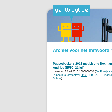
Archief voor het trefwoord
Puppetbuskers 2013 met Lisette Boxman, 
Andries (EFTC, 21 juli)
maandag 22 juli 2013 1300000034 (
De Poesje va
Puppetbuskersfestival
,
IPBF
,
IPBF 2013
,
kinder
School
)