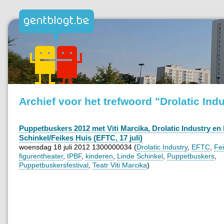
Archief voor het trefwoord "Drolatic Ind
Puppetbuskers 2012 met Viti Marcika, Drolatic Industry en
Schinkel/Feikes Huis (EFTC, 17 juli)
woensdag 18 juli 2012 1300000034 (
Drolatic Industry
,
EFTC
,
Fe
figurentheater
,
IPBF
,
kinderen
,
Linde Schinkel
,
Puppetbuskers
,
Puppetbuskersfestival
,
Teatr Viti Marcika
)