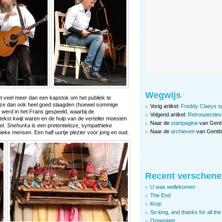
Wegwijs
iet veel meer dan een kapstok om het publiek te
 ze dan ook heel goed slaagden (hoewel sommige
Vorig artikel:
Freddy Claeys sp
r werd in het Frans gespeeld, waarbij de
Volgend artikel:
Retrospectiev
tekst kwijt waren en de hulp van de verteller moesten
Naar de
startpagina
van Gent
el.
Snehurka
is een pretentieloze, sympathieke
Naar de
archieven
van Gentbl
eke mensen. Een half uurtje plezier voor jong en oud.
Recent verschene
U was wellekomen
The End
Krop
So long, and thanks for all the 
Ongeplant