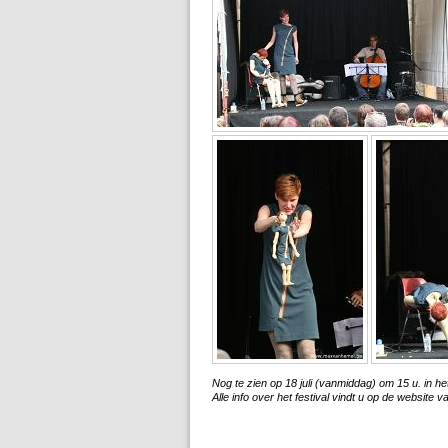
Nog te zien op 18 juli (vanmiddag) om 15 u. in h
Alle info over het festival vindt u op de website 