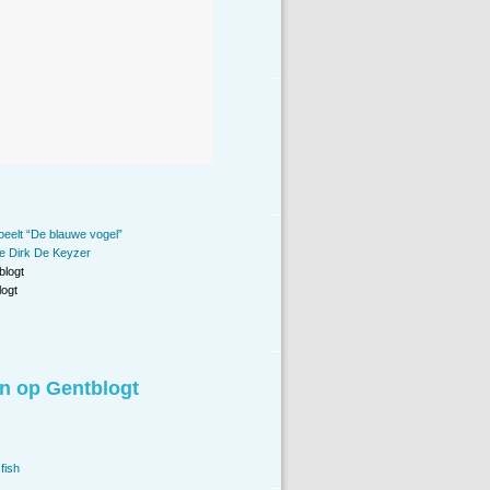
eelt “De blauwe vogel”
e Dirk De Keyzer
blogt
ogt
n op Gentblogt
fish