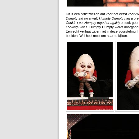
Dit is een fictief wezen dat voor het eerst voork
Dumpty sat on a wall, Humpty Dumpty had a great f
Couldn’t put Humpty together again
) en ook gebr
Looking Glass
. Humpty Dumpty wordt doorgaans
Een echt verhaal zit er niet in deze voorstelling
beelden. Wel heel mooi om naar te kijken.