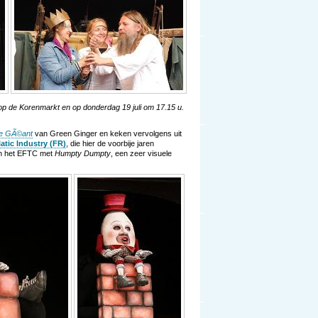
 op de Korenmarkt en op donderdag 19 juli om 17.15 u.
le GÃ©ant
van Green Ginger en keken vervolgens uit
atic Industry (FR)
, die hier de voorbije jaren
in het EFTC met
Humpty Dumpty
, een zeer visuele