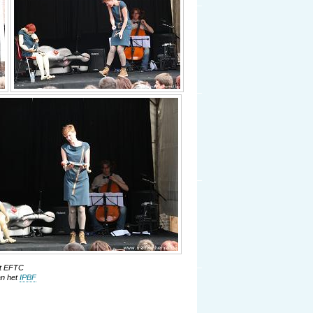
et EFTC
van het
IPBF