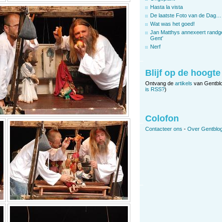
Hasta la vista
De laatste Foto van de Dag…
Wat was het goed!
Jan Matthys annexeert randg
Gent’
Nerf
Blijf op de hoogte
Ontvang de
artikels
van Gentbl
is RSS?
)
Colofon
Contacteer ons
-
Over Gentblog