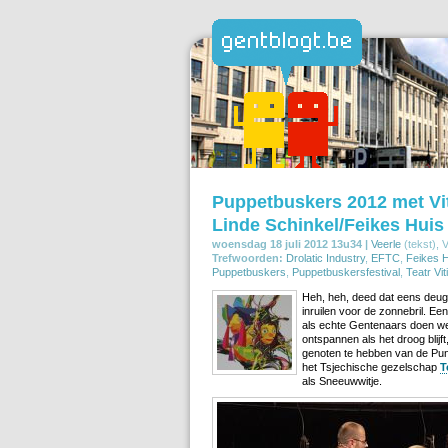
Puppetbuskers 2012 met Viti
Linde Schinkel/Feikes Huis 
woensdag 18 juli 2012 13u34 |
Veerle
(tekst), 
Trefwoorden:
Drolatic Industry
,
EFTC
,
Feikes 
Puppetbuskers
,
Puppetbuskersfestival
,
Teatr Vit
Heh, heh, deed dat eens deug
inruilen voor de zonnebril. E
als echte Gentenaars doen we 
ontspannen als het droog blijft
genoten te hebben van de Pu
het Tsjechische gezelschap
T
als Sneeuwwitje.