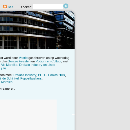
RSS
zoeken:
Het werd door
Veerle
geschreven en op woensdag
erd in
Gentse Feesten
en
Podium en Cultuur
, met
iti Marcika, Drolatic Industry en Linde
juli)
.
rden mee:
Drolatic Industry
,
EFTC
,
Feikes Huis
,
inde Schinkel
,
Puppetbuskers
,
ti Marcika
.
op reageren.