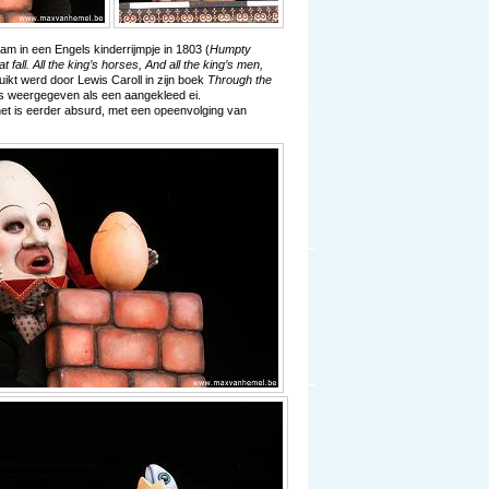
wam in een Engels kinderrijmpje in 1803 (
Humpty
all. All the king’s horses, And all the king’s men,
uikt werd door Lewis Caroll in zijn boek
Through the
 weergegeven als een aangekleed ei.
, het is eerder absurd, met een opeenvolging van