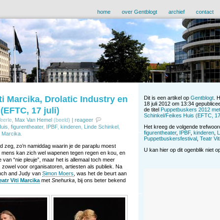
home
over Gentblogt
archief
contact
 Marcika, Drolatic Industry en
Dit is een artikel op
Gentblogt
. 
18 juli 2012 om 13:34 gepublice
(EFTC, 17 juli)
de titel
Puppetbuskers 2012 met V
Schinkel/Feikes Huis (EFTC, 17 
Veerle,
Max Van Hemel
(beeld)
|
reageer
Huis
,
figurentheater
,
IPBF
,
kinderen
,
Linde Schinkel
,
Het kreeg de volgende trefwoo
figurentheater
,
IPBF
,
kinderen
,
L
i Marcika
.
Puppetbuskersfestival
,
Teatr Vi
d zeg, zo’n namiddag waarin je de paraplu moest
U kan hier op dit ogenblik niet 
en mens kan zich wel wapenen tegen regen en kou, en
van “nie pleuje”, maar het is allemaal toch meer
, zowel voor organisatoren, artiesten als publiek. Na
nch and Judy van
Simon Moers
, was het de beurt aan
eatr Viti Marcika
met
Snehurka
, bij ons beter bekend