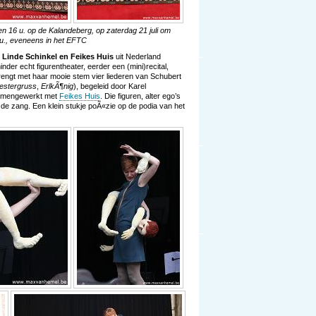
en 16 u. op de Kalandeberg, op zaterdag 21 juli om
 u., eveneens in het EFTC
n
Linde Schinkel en Feikes Huis
uit Nederland
minder echt figurentheater, eerder een (mini)recital,
brengt met haar mooie stem vier liederen van Schubert
estergruss
,
ErlkÃ¶nig
), begeleid door Karel
 samengewerkt met
Feikes Huis
. Die figuren, alter ego’s
de zang. Een klein stukje poÃ«zie op de podia van het