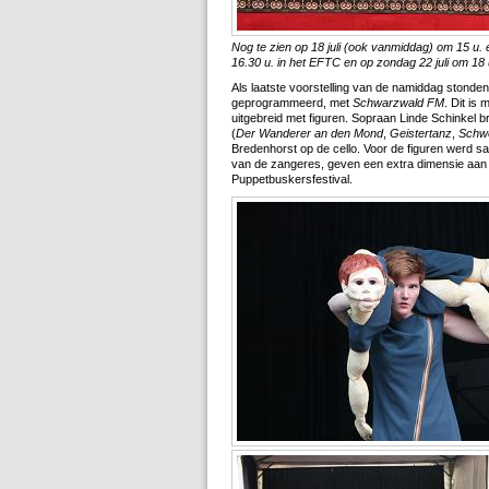
Nog te zien op 18 juli (ook vanmiddag) om 15 u. 
16.30 u. in het EFTC en op zondag 22 juli om 18
Als laatste voorstelling van de namiddag stonde
geprogrammeerd, met
Schwarzwald FM
. Dit is 
uitgebreid met figuren. Sopraan Linde Schinkel 
(
Der Wanderer an den Mond
,
Geistertanz
,
Schw
Bredenhorst op de cello. Voor de figuren werd
van de zangeres, geven een extra dimensie aan 
Puppetbuskersfestival.