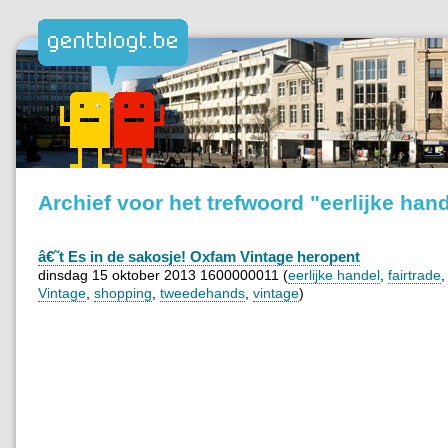
Archief voor het trefwoord "eerlijke han
â€˜t Es in de sakosje! Oxfam Vintage heropent
dinsdag 15 oktober 2013 1600000011 (
eerlijke handel
,
fairtrade
Vintage
,
shopping
,
tweedehands
,
vintage
)