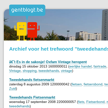
Archief voor het trefwoord "tweedehand
â€˜t Es in de sakosje! Oxfam Vintage heropent
dinsdag 15 oktober 2013 1600000011 (
eerlijke handel
,
fairtrade
Vintage
,
shopping
,
tweedehands
,
vintage
)
Tweedehands fietsenmarkt
zaterdag 8 augustus 2009 1200000042 (
fietsen
,
fietsersbond
,
t
Zuid
)
Tweedehands Fietsenmarkt
woensdag 17 september 2008 2200000057 (
fiets
,
Fietserbond
,
tweedehands
)