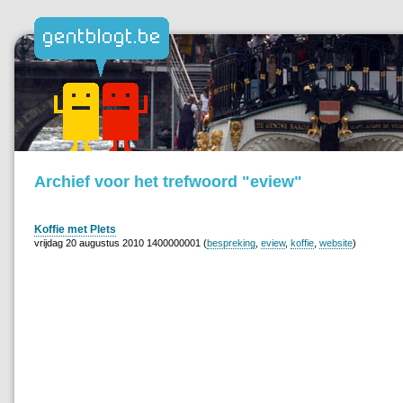
Archief voor het trefwoord "eview"
Koffie met Plets
vrijdag 20 augustus 2010 1400000001 (
bespreking
,
eview
,
koffie
,
website
)