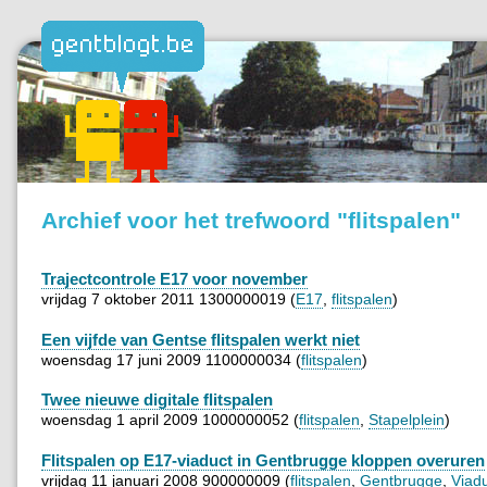
Archief voor het trefwoord "flitspalen"
Trajectcontrole E17 voor november
vrijdag 7 oktober 2011 1300000019 (
E17
,
flitspalen
)
Een vijfde van Gentse flitspalen werkt niet
woensdag 17 juni 2009 1100000034 (
flitspalen
)
Twee nieuwe digitale flitspalen
woensdag 1 april 2009 1000000052 (
flitspalen
,
Stapelplein
)
Flitspalen op E17-viaduct in Gentbrugge kloppen overuren
vrijdag 11 januari 2008 900000009 (
flitspalen
,
Gentbrugge
,
Viad