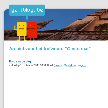
Archief voor het trefwoord "Gentstraat"
Foto van de dag
zaterdag 18 februari 2006 100000041 (
duiven
,
Gentstraat
,
vogels
)