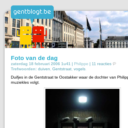
Foto van de dag
zaterdag 18 februari 2006 1u41 |
Philippe
|
11 reacties
Trefwoorden:
duiven
,
Gentstraat
,
vogels
.
Duifjes in de Gentstraat te Oostakker waar de dochter van Phili
muziekles volgt.