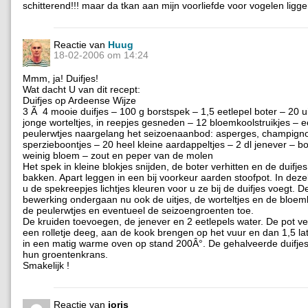
schitterend!!! maar da tkan aan mijn voorliefde voor vogelen ligg
Reactie van
Huug
18-02-2006 om 14:24
Mmm, ja! Duifjes!
Wat dacht U van dit recept:
Duifjes op Ardeense Wijze
3 Ã 4 mooie duifjes – 100 g borstspek – 1,5 eetlepel boter – 20 ui
jonge worteltjes, in reepjes gesneden – 12 bloemkoolstruikjes – 
peulerwtjes naargelang het seizoenaanbod: asperges, champign
sperzieboontjes – 20 heel kleine aardappeltjes – 2 dl jenever – b
weinig bloem – zout en peper van de molen
Het spek in kleine blokjes snijden, de boter verhitten en de duifje
bakken. Apart leggen in een bij voorkeur aarden stoofpot. In dezel
u de spekreepjes lichtjes kleuren voor u ze bij de duifjes voegt. D
bewerking ondergaan nu ook de uitjes, de worteltjes en de bloem
de peulerwtjes en eventueel de seizoengroenten toe.
De kruiden toevoegen, de jenever en 2 eetlepels water. De pot v
een rolletje deeg, aan de kook brengen op het vuur en dan 1,5 l
in een matig warme oven op stand 200Â°. De gehalveerde duifjes
hun groentenkrans.
Smakelijk !
Reactie van
joris