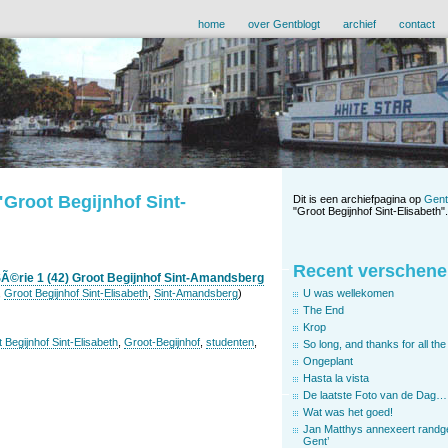
home
over Gentblogt
archief
contact
"Groot Begijnhof Sint-
Dit is een archiefpagina op
Gent
"Groot Begijnhof Sint-Elisabeth".
Recent verschene
SÃ©rie 1 (42) Groot Begijnhof Sint-Amandsberg
U was wellekomen
,
Groot Begijnhof Sint-Elisabeth
,
Sint-Amandsberg
)
The End
Krop
 Begijnhof Sint-Elisabeth
,
Groot-Begijnhof
,
studenten
,
So long, and thanks for all the 
Ongeplant
Hasta la vista
De laatste Foto van de Dag…
Wat was het goed!
Jan Matthys annexeert randg
Gent’