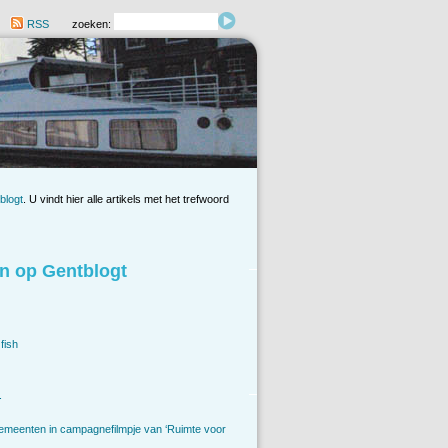
RSS
zoeken:
blogt
. U vindt hier alle artikels met het trefwoord
n op Gentblogt
fish
.
emeenten in campagnefilmpje van ‘Ruimte voor