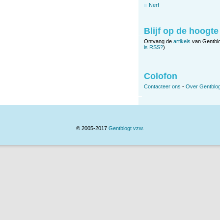
Nerf
Blijf op de hoogte
Ontvang de
artikels
van Gentbl
is RSS?
)
Colofon
Contacteer ons
-
Over Gentblog
© 2005-2017
Gentblogt vzw
.