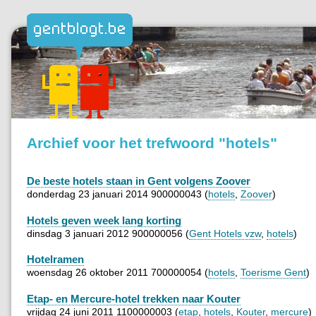
Archief voor het trefwoord "hotels"
De beste hotels staan in Gent volgens Zoover
donderdag 23 januari 2014 900000043 (
hotels
,
Zoover
)
Hotels geven week lang korting
dinsdag 3 januari 2012 900000056 (
Gent Hotels vzw
,
hotels
)
Hotelramen
woensdag 26 oktober 2011 700000054 (
hotels
,
Toerisme Gent
)
Etap- en Mercure-hotel trekken naar Kouter
vrijdag 24 juni 2011 1100000003 (
etap
,
hotels
,
Kouter
,
mercure
)