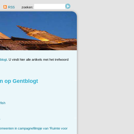
RSS
zoeken:
blogt
. U vindt hier alle artikels met het trefwoord
n op Gentblogt
fish
.
emeenten in campagnefilmpje van ‘Ruimte voor