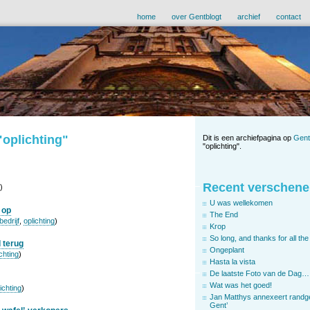
home
over Gentblogt
archief
contact
"oplichting"
Dit is een archiefpagina op
Gent
"oplichting".
Recent verschene
)
U was wellekomen
 op
The End
bedrijf
,
oplichting
)
Krop
So long, and thanks for all the 
 terug
Ongeplant
chting
)
Hasta la vista
De laatste Foto van de Dag…
Wat was het goed!
ichting
)
Jan Matthys annexeert randg
Gent’