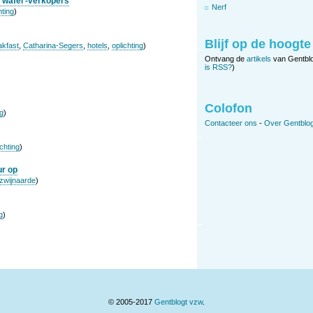
 wafel’-verkopers
Nerf
hting
)
Blijf op de hoogte
akfast
,
Catharina-Segers
,
hotels
,
oplichting
)
Ontvang de
artikels
van Gentbl
is RSS?
)
Colofon
ng
)
Contacteer ons
-
Over Gentblog
ichting
)
ur op
zwijnaarde
)
g
)
© 2005-2017
Gentblogt vzw
.