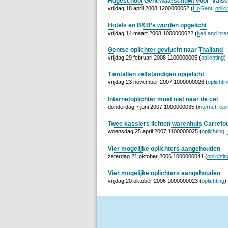
Hogeschool Gent waarschuwt voor ‘valse
vrijdag 18 april 2008 1200000052 (
HoGent
,
oplic
Hotels en B&B’s worden opgelicht
vrijdag 14 maart 2008 1000000022 (
bed and bre
Gentse oplichter gevlucht naar Thailand
vrijdag 29 februari 2008 1100000005 (
oplichting
)
Tientallen zelfstandigen opgelicht
vrijdag 23 november 2007 1000000026 (
oplichti
Internetoplichter moet niet naar de cel
donderdag 7 juni 2007 1000000035 (
internet
,
opl
Twee kassiers lichten warenhuis Carrefo
woensdag 25 april 2007 1100000025 (
oplichting
,
Vier mogelijke oplichters aangehouden
zaterdag 21 oktober 2006 1000000041 (
oplichtin
Vier mogelijke oplichters aangehouden
vrijdag 20 oktober 2006 1000000023 (
oplichting
)