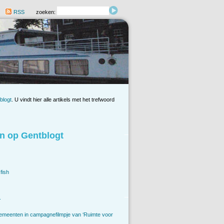
RSS
zoeken:
blogt
. U vindt hier alle artikels met het trefwoord
n op Gentblogt
fish
.
emeenten in campagnefilmpje van ‘Ruimte voor