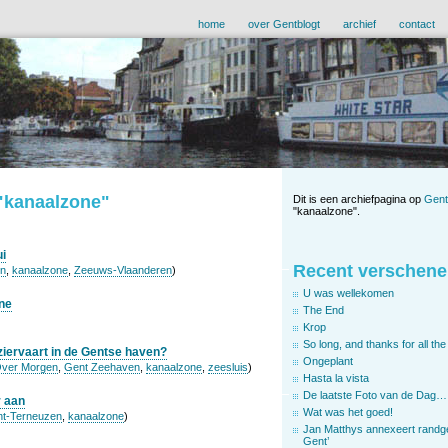
home
over Gentblogt
archief
contact
 "kanaalzone"
Dit is een archiefpagina op
Gent
"kanaalzone".
ui
Recent verschene
n
,
kanaalzone
,
Zeeuws-Vlaanderen
)
U was wellekomen
ne
The End
Krop
So long, and thanks for all the 
ziervaart in de Gentse haven?
Ongeplant
Over Morgen
,
Gent Zeehaven
,
kanaalzone
,
zeesluis
)
Hasta la vista
De laatste Foto van de Dag…
r aan
Wat was het goed!
t-Terneuzen
,
kanaalzone
)
Jan Matthys annexeert randg
Gent’