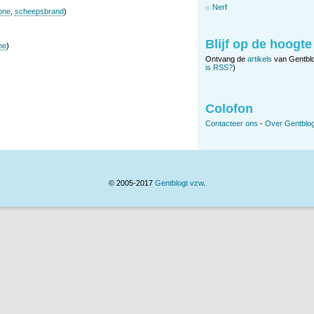
Nerf
one
,
scheepsbrand
)
Blijf op de hoogte
ne
)
Ontvang de
artikels
van Gentbl
is RSS?
)
Colofon
Contacteer ons
-
Over Gentblog
© 2005-2017
Gentblogt vzw
.