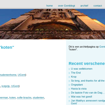
home
over Gentblogt
archief
contact
"koten"
Dit is een archiefpagina op
Gent
"koten".
Recent verschene
U was wellekomen
The End
studentenhome
,
UGent
)
Krop
So long, and thanks for all the 
Ongeplant
n
,
kotprijs
,
UGent
)
Hasta la vista
De laatste Foto van de Dag…
Wat was het goed!
merman
,
koten
,
sofie-bracke
,
studenten
,
Jan Matthys annexeert randg
Gent’