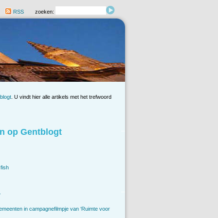
RSS
zoeken:
blogt
. U vindt hier alle artikels met het trefwoord
n op Gentblogt
fish
.
emeenten in campagnefilmpje van ‘Ruimte voor