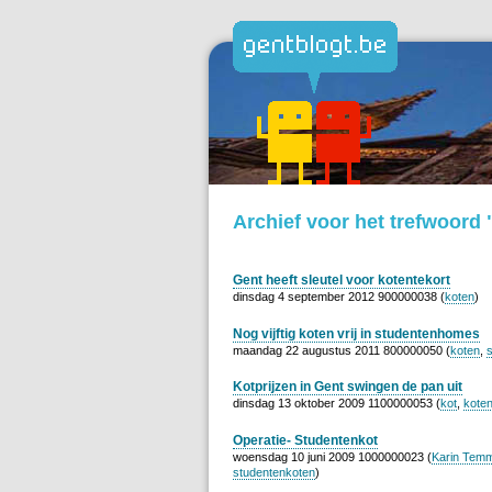
Archief voor het trefwoord 
Gent heeft sleutel voor kotentekort
dinsdag 4 september 2012 900000038 (
koten
)
Nog vijftig koten vrij in studentenhomes
maandag 22 augustus 2011 800000050 (
koten
,
Kotprijzen in Gent swingen de pan uit
dinsdag 13 oktober 2009 1100000053 (
kot
,
kote
Operatie- Studentenkot
woensdag 10 juni 2009 1000000023 (
Karin Tem
studentenkoten
)