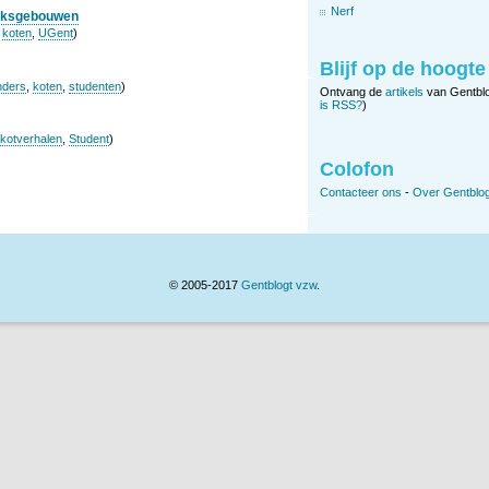
Nerf
ieksgebouwen
,
koten
,
UGent
)
Blijf op de hoogte
nders
,
koten
,
studenten
)
Ontvang de
artikels
van Gentbl
is RSS?
)
kotverhalen
,
Student
)
Colofon
Contacteer ons
-
Over Gentblog
© 2005-2017
Gentblogt vzw
.