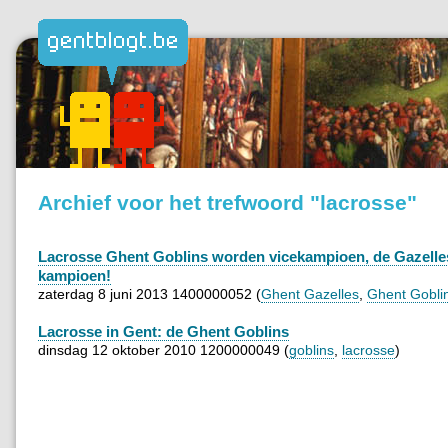
Archief voor het trefwoord "lacrosse"
Lacrosse Ghent Goblins worden vicekampioen, de Gazelles
kampioen!
zaterdag 8 juni 2013 1400000052 (
Ghent Gazelles
,
Ghent Gobli
Lacrosse in Gent: de Ghent Goblins
dinsdag 12 oktober 2010 1200000049 (
goblins
,
lacrosse
)