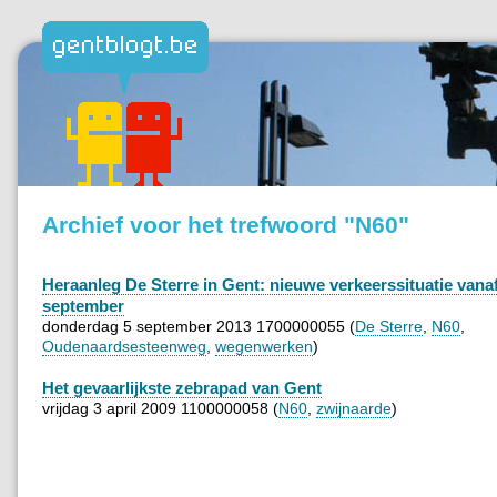
Archief voor het trefwoord "N60"
Heraanleg De Sterre in Gent: nieuwe verkeerssituatie vana
september
donderdag 5 september 2013 1700000055 (
De Sterre
,
N60
,
Oudenaardsesteenweg
,
wegenwerken
)
Het gevaarlijkste zebrapad van Gent
vrijdag 3 april 2009 1100000058 (
N60
,
zwijnaarde
)