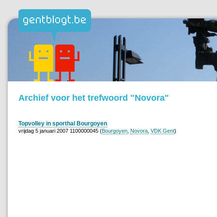
Archief voor het trefwoord "Novora"
Topvolley in sporthal Bourgoyen
vrijdag 5 januari 2007 1100000045 (
Bourgoyen
,
Novora
,
VDK Gent
)