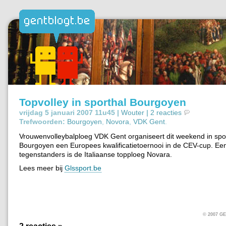
Topvolley in sporthal Bourgoyen
vrijdag 5 januari 2007 11u45 |
Wouter
|
2 reacties
Trefwoorden:
Bourgoyen
,
Novora
,
VDK Gent
.
Vrouwenvolleybalploeg VDK Gent organiseert dit weekend in spo
Bourgoyen een Europees kwalificatietoernooi in de CEV-cup. Ee
tegenstanders is de Italiaanse topploeg Novara.
Lees meer bij
Glssport.be
© 2007 
2 reacties »