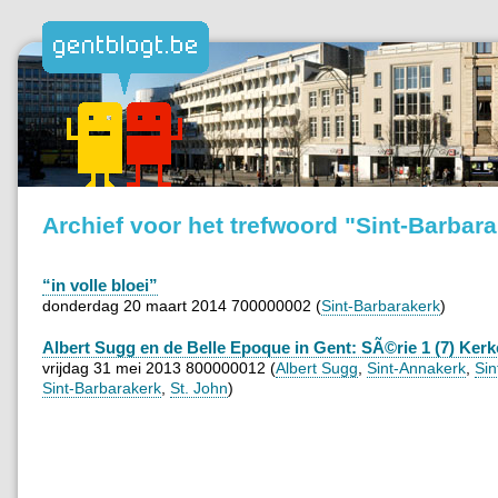
Archief voor het trefwoord "Sint-Barbar
“in volle bloei”
donderdag 20 maart 2014 700000002 (
Sint-Barbarakerk
)
Albert Sugg en de Belle Epoque in Gent: SÃ©rie 1 (7) Ker
vrijdag 31 mei 2013 800000012 (
Albert Sugg
,
Sint-Annakerk
,
Sin
Sint-Barbarakerk
,
St. John
)