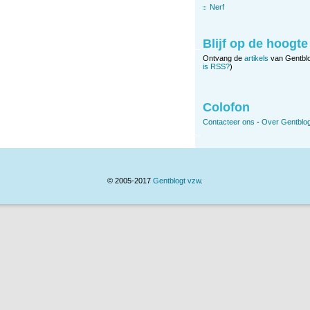
Nerf
Blijf op de hoogte
Ontvang de
artikels
van Gentbl
is RSS?
)
Colofon
Contacteer ons
-
Over Gentblog
© 2005-2017
Gentblogt vzw
.