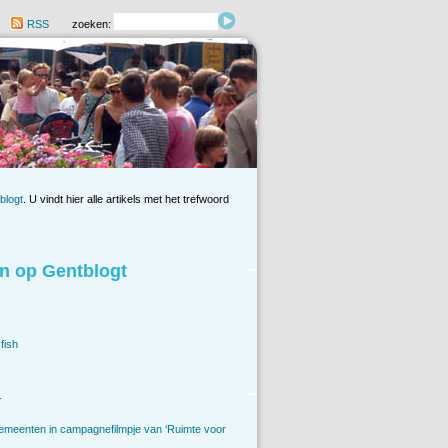
RSS
zoeken:
blogt
. U vindt hier alle artikels met het trefwoord
n op Gentblogt
fish
.
emeenten in campagnefilmpje van ‘Ruimte voor