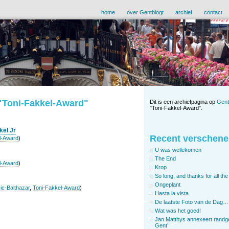
home
over Gentblogt
archief
contact
 "Toni-Fakkel-Award"
Dit is een archiefpagina op
Gent
"Toni-Fakkel-Award".
kel Jr
Recent verschene
l-Award
)
U was wellekomen
The End
l-Award
)
Krop
So long, and thanks for all the 
Ongeplant
ic-Balthazar
,
Toni-Fakkel-Award
)
Hasta la vista
De laatste Foto van de Dag…
Wat was het goed!
Jan Matthys annexeert randg
Gent’