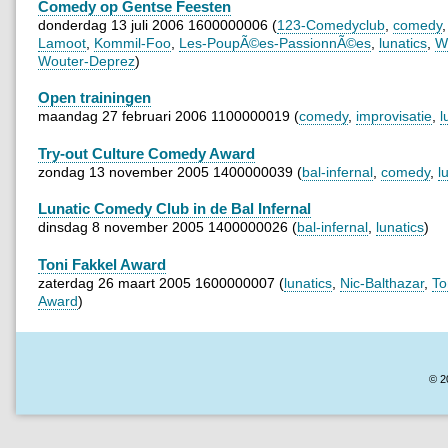
Comedy op Gentse Feesten
donderdag 13 juli 2006 1600000006 (
123-Comedyclub
,
comedy
Lamoot
,
Kommil-Foo
,
Les-PoupÃ©es-PassionnÃ©es
,
lunatics
,
W
Wouter-Deprez
)
Open trainingen
maandag 27 februari 2006 1100000019 (
comedy
,
improvisatie
,
l
Try-out Culture Comedy Award
zondag 13 november 2005 1400000039 (
bal-infernal
,
comedy
,
l
Lunatic Comedy Club in de Bal Infernal
dinsdag 8 november 2005 1400000026 (
bal-infernal
,
lunatics
)
Toni Fakkel Award
zaterdag 26 maart 2005 1600000007 (
lunatics
,
Nic-Balthazar
,
To
Award
)
© 2