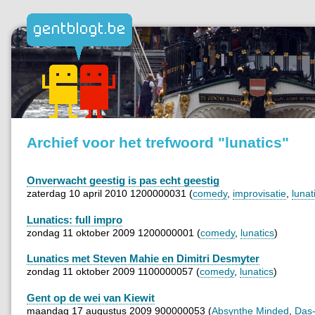
Archief voor het trefwoord "lunatics"
Onverwacht geestig is pas echt geestig
zaterdag 10 april 2010 1200000031 (
comedy
,
improvisatie
,
lunat
Lunatics: full impro
zondag 11 oktober 2009 1200000001 (
comedy
,
lunatics
)
Lunatics met Steven Mahie en Dimitri Desmyter
zondag 11 oktober 2009 1100000057 (
comedy
,
lunatics
)
Gent op de wei van Kiewit
maandag 17 augustus 2009 900000053 (
Absynthe Minded
,
Das