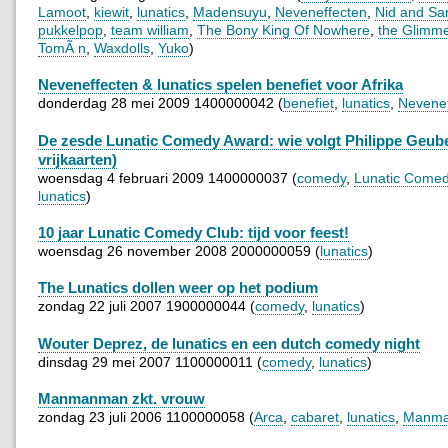
Lamoot
,
kiewit
,
lunatics
,
Madensuyu
,
Neveneffecten
,
Nid and Sa
pukkelpop
,
team william
,
The Bony King Of Nowhere
,
the Glimm
TomÃ n
,
Waxdolls
,
Yuko
)
Neveneffecten & lunatics spelen benefiet voor Afrika
donderdag 28 mei 2009 1400000042 (
benefiet
,
lunatics
,
Nevenef
De zesde Lunatic Comedy Award: wie volgt Philippe Geube
vrijkaarten)
woensdag 4 februari 2009 1400000037 (
comedy
,
Lunatic Come
lunatics
)
10 jaar Lunatic Comedy Club: tijd voor feest!
woensdag 26 november 2008 2000000059 (
lunatics
)
The Lunatics dollen weer op het podium
zondag 22 juli 2007 1900000044 (
comedy
,
lunatics
)
Wouter Deprez, de lunatics en een dutch comedy night
dinsdag 29 mei 2007 1100000011 (
comedy
,
lunatics
)
Manmanman zkt. vrouw
zondag 23 juli 2006 1100000058 (
Arca
,
cabaret
,
lunatics
,
Manm