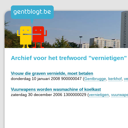
Archief voor het trefwoord "vernietigen"
Vrouw die graven vernielde, moet betalen
donderdag 10 januari 2008 900000047 (
Gentbrugge
,
kerkhof
,
ve
Vuurwapens worden wasmachine of koelkast
zaterdag 30 december 2006 1300000029 (
vernietigen
,
vuurwap