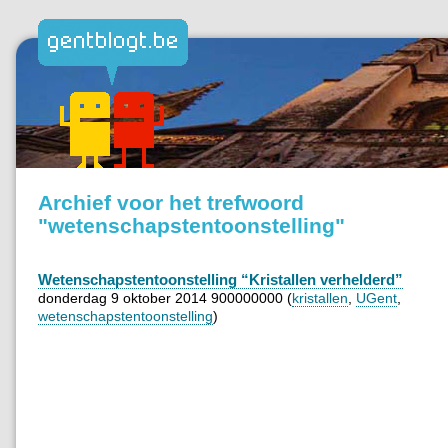
Archief voor het trefwoord
"wetenschapstentoonstelling"
Wetenschapstentoonstelling “Kristallen verhelderd”
donderdag 9 oktober 2014 900000000 (
kristallen
,
UGent
,
wetenschapstentoonstelling
)