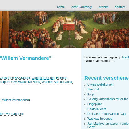
home
over Gentblogt
archief
contact
 "Willem Vermandere"
Dit is een archiefpagina op
Gent
"Willem Vermandere".
Recent verschene
entschen BÃ©ranger
,
Gentse Feesten
,
Herman
refpunt vzw
,
Walter De Buck
,
Wannes Van de Velde
,
U was wellekomen
The End
Krop
So long, and thanks for all the 
s
,
Willem Vermandere
)
Ongeplant
Hasta la vista
De laatste Foto van de Dag…
llem Vermandere
)
Wat was het goed!
Jan Matthys annexeert randg
Gent’