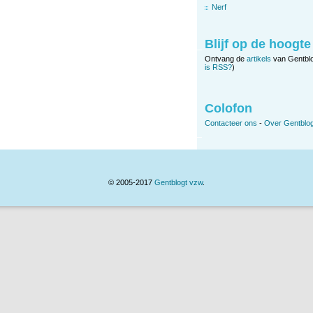
Nerf
Blijf op de hoogte
Ontvang de
artikels
van Gentbl
is RSS?
)
Colofon
Contacteer ons
-
Over Gentblog
© 2005-2017
Gentblogt vzw
.