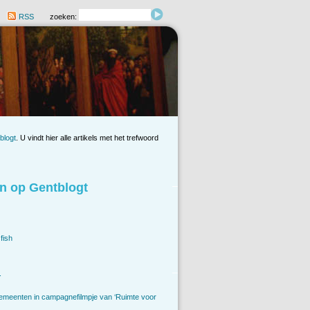
RSS
zoeken:
blogt
. U vindt hier alle artikels met het trefwoord
n op Gentblogt
fish
.
emeenten in campagnefilmpje van ‘Ruimte voor