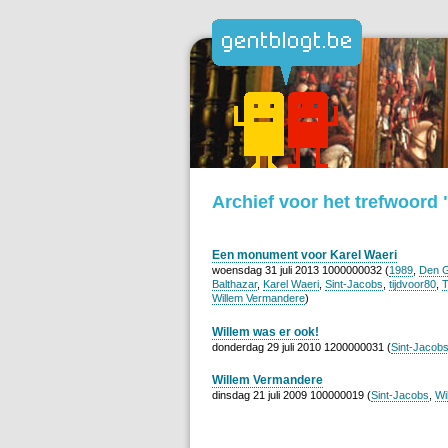
Archief voor het trefwoord
Een monument voor Karel Waeri
woensdag 31 juli 2013 1000000032 (
1989
,
Den G
Balthazar
,
Karel Waeri
,
Sint-Jacobs
,
tijdvoor80
,
T
Willem Vermandere
)
Willem was er ook!
donderdag 29 juli 2010 1200000031 (
Sint-Jacob
Willem Vermandere
dinsdag 21 juli 2009 100000019 (
Sint-Jacobs
,
Wi