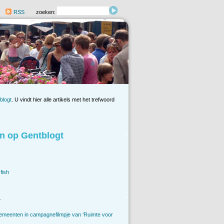
RSS
zoeken:
blogt
. U vindt hier alle artikels met het trefwoord
n op Gentblogt
fish
.
emeenten in campagnefilmpje van ‘Ruimte voor