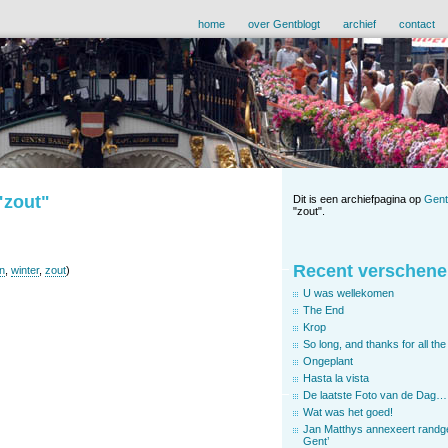
home
over Gentblogt
archief
contact
"zout"
Dit is een archiefpagina op
Gent
"zout".
Recent verschene
en
,
winter
,
zout
)
U was wellekomen
The End
Krop
So long, and thanks for all the 
Ongeplant
Hasta la vista
De laatste Foto van de Dag…
Wat was het goed!
Jan Matthys annexeert randg
Gent’