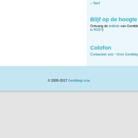
Nerf
Blijf op de hoogte
Ontvang de
artikels
van Gentbl
is RSS?
)
Colofon
Contacteer ons
-
Over Gentblog
© 2005-2017
Gentblogt vzw
.