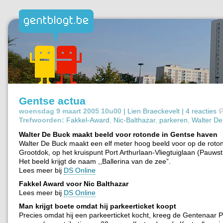
Gentse actua
woensdag 9 maart 2005 10u00 |
Lien Braeckevelt
|
4 reacties
Trefwoorden:
Fakkel-Award
,
Nic-Balthazar
,
parkeren
,
Walter De
Walter De Buck maakt beeld voor rotonde in Gentse haven
Walter De Buck maakt een elf meter hoog beeld voor op de roto
Grootdok, op het kruispunt Port Arthurlaan-Vliegtuiglaan (Pauwst
Het beeld krijgt de naam ,,Ballerina van de zee”.
Lees meer bij
DS Online
Fakkel Award voor Nic Balthazar
Lees meer bij
DS Online
Man krijgt boete omdat hij parkeerticket koopt
Precies omdat hij een parkeerticket kocht, kreeg de Gentenaar 