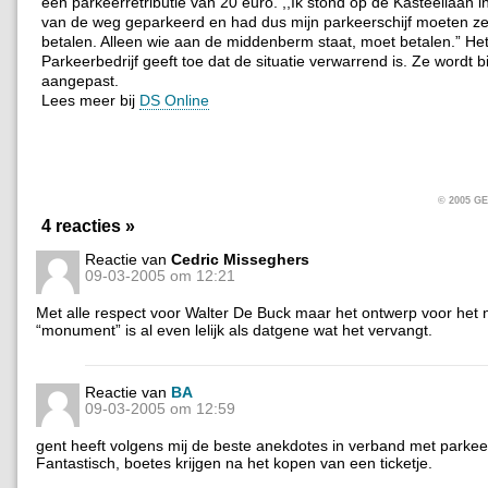
een parkeerretributie van 20 euro. ,,Ik stond op de Kasteellaan i
van de weg geparkeerd en had dus mijn parkeerschijf moeten ze
betalen. Alleen wie aan de middenberm staat, moet betalen.” He
Parkeerbedrijf geeft toe dat de situatie verwarrend is. Ze wordt 
aangepast.
Lees meer bij
DS Online
© 2005 
4 reacties »
Reactie van
Cedric Misseghers
09-03-2005 om 12:21
Met alle respect voor Walter De Buck maar het ontwerp voor het
“monument” is al even lelijk als datgene wat het vervangt.
Reactie van
BA
09-03-2005 om 12:59
gent heeft volgens mij de beste anekdotes in verband met parkeer
Fantastisch, boetes krijgen na het kopen van een ticketje.