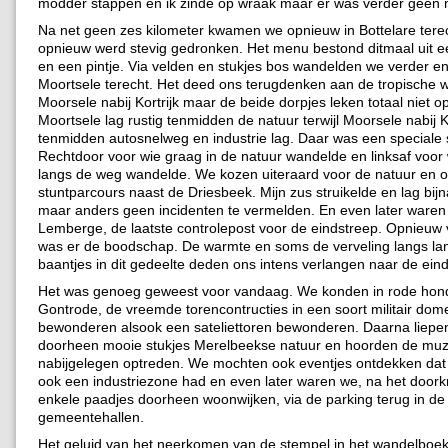
modder stappen en ik zinde op wraak maar er was verder geen
Na net geen zes kilometer kwamen we opnieuw in Bottelare tere
opnieuw werd stevig gedronken. Het menu bestond ditmaal uit ee
en een pintje. Via velden en stukjes bos wandelden we verder 
Moortsele terecht. Het deed ons terugdenken aan de tropische w
Moorsele nabij Kortrijk maar de beide dorpjes leken totaal niet op
Moortsele lag rustig tenmidden de natuur terwijl Moorsele nabij Ko
tenmidden autosnelweg en industrie lag. Daar was een speciale s
Rechtdoor voor wie graag in de natuur wandelde en linksaf voor
langs de weg wandelde. We kozen uiteraard voor de natuur en o
stuntparcours naast de Driesbeek. Mijn zus struikelde en lag bij
maar anders geen incidenten te vermelden. En even later waren
Lemberge, de laatste controlepost voor de eindstreep. Opnieuw 
was er de boodschap. De warmte en soms de verveling langs la
baantjes in dit gedeelte deden ons intens verlangen naar de ein
Het was genoeg geweest voor vandaag. We konden in rode hon
Gontrode, de vreemde torencontructies in een soort militair dom
bewonderen alsook een sateliettoren bewonderen. Daarna liepe
doorheen mooie stukjes Merelbeekse natuur en hoorden de muz
nabijgelegen optreden. We mochten ook eventjes ontdekken da
ook een industriezone had en even later waren we, na het doork
enkele paadjes doorheen woonwijken, via de parking terug in de
gemeentehallen.
Het geluid van het neerkomen van de stempel in het wandelboekj