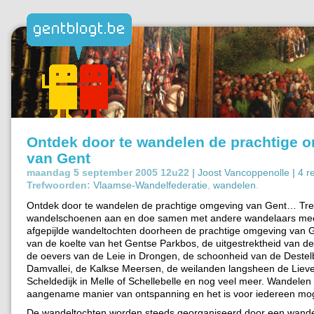
Ontdek door te wandelen de prachtige 
van Gent
maandag 5 september 2005 12u22 |
Joost Vancoppenolle
|
4 r
Trefwoorden:
Vlaamse-Wandelfederatie
,
wandelen
.
Ontdek door te wandelen de prachtige omgeving van Gent… Tre
wandelschoenen aan en doe samen met andere wandelaars me
afgepijlde wandeltochten doorheen de prachtige omgeving van G
van de koelte van het Gentse Parkbos, de uitgestrektheid van d
de oevers van de Leie in Drongen, de schoonheid van de Deste
Damvallei, de Kalkse Meersen, de weilanden langsheen de Lieve
Scheldedijk in Melle of Schellebelle en nog veel meer. Wandelen 
aangename manier van ontspanning en het is voor iedereen moge
De wandeltochten worden steeds georganiseerd door een wandel