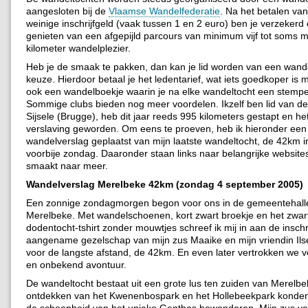
aangesloten bij de
Vlaamse Wandelfederatie
. Na het betalen van
weinige inschrijfgeld (vaak tussen 1 en 2 euro) ben je verzekerd 
genieten van een afgepijld parcours van minimum vijf tot soms ma
kilometer wandelplezier.
Heb je de smaak te pakken, dan kan je lid worden van een wand
keuze. Hierdoor betaal je het ledentarief, wat iets goedkoper is m
ook een wandelboekje waarin je na elke wandeltocht een stempel 
Sommige clubs bieden nog meer voordelen. Ikzelf ben lid van de
Sijsele (Brugge), heb dit jaar reeds 995 kilometers gestapt en he
verslaving geworden. Om eens te proeven, heb ik hieronder een 
wandelverslag geplaatst van mijn laatste wandeltocht, de 42km 
voorbije zondag. Daaronder staan links naar belangrijke websites
smaakt naar meer.
Wandelverslag Merelbeke 42km (zondag 4 september 2005)
Een zonnige zondagmorgen begon voor ons in de gemeentehall
Merelbeke. Met wandelschoenen, kort zwart broekje en het zwar
dodentocht-tshirt zonder mouwtjes schreef ik mij in aan de inschrij
aangename gezelschap van mijn zus Maaike en mijn vriendin Il
voor de langste afstand, de 42km. En even later vertrokken we 
en onbekend avontuur.
De wandeltocht bestaat uit een grote lus ten zuiden van Merelbe
ontdekken van het Kwenenbospark en het Hollebeekpark konde
de schoonheid van het unieke Gentbos bewonderen. Mijn zus ver