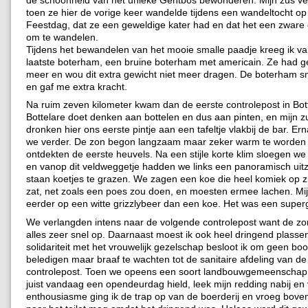
toen ze hier de vorige keer wandelde tijdens een wandeltocht op
Feestdag, dat ze een geweldige kater had en dat het een zware
om te wandelen.
Tijdens het bewandelen van het mooie smalle paadje kreeg ik va
laatste boterham, een bruine boterham met americain. Ze had 
meer en wou dit extra gewicht niet meer dragen. De boterham s
en gaf me extra kracht.
Na ruim zeven kilometer kwam dan de eerste controlepost in Botte
Bottelare doet denken aan bottelen en dus aan pinten, en mijn z
dronken hier ons eerste pintje aan een tafeltje vlakbij de bar. Er
we verder. De zon begon langzaam maar zeker warm te worden
ontdekten de eerste heuvels. Na een stijle korte klim sloegen we
en vanop dit veldweggetje hadden we links een panoramisch uitz
staan koetjes te grazen. We zagen een koe die heel komiek op z
zat, net zoals een poes zou doen, en moesten ermee lachen. Mij
eerder op een witte grizzlybeer dan een koe. Het was een superg
We verlangden intens naar de volgende controlepost want de z
alles zeer snel op. Daarnaast moest ik ook heel dringend plasse
solidariteit met het vrouwelijk gezelschap besloot ik om geen bo
beledigen maar braaf te wachten tot de sanitaire afdeling van d
controlepost. Toen we opeens een soort landbouwgemeenschap
juist vandaag een opendeurdag hield, leek mijn redding nabij en 
enthousiasme ging ik de trap op van de boerderij en vroeg boven