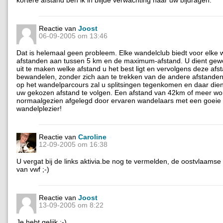
kortere afstand ben ik in blijde verwachting naar uw bijdragen.
Reactie van
Joost
06-09-2005 om 13:46
Dat is helemaal geen probleem. Elke wandelclub biedt voor elke 
afstanden aan tussen 5 km en de maximum-afstand. U dient gewo
uit te maken welke afstand u het best ligt en vervolgens deze afs
bewandelen, zonder zich aan te trekken van de andere afstand
op het wandelparcours zal u splitsingen tegenkomen en daar die
uw gekozen afstand te volgen. Een afstand van 42km of meer wo
normaalgezien afgelegd door ervaren wandelaars met een goeie c
wandelplezier!
Reactie van
Caroline
12-09-2005 om 16:38
U vergat bij de links aktivia.be nog te vermelden, de oostvlaams
van vwf ;-)
Reactie van
Joost
13-09-2005 om 8:22
Je hebt gelijk :-)