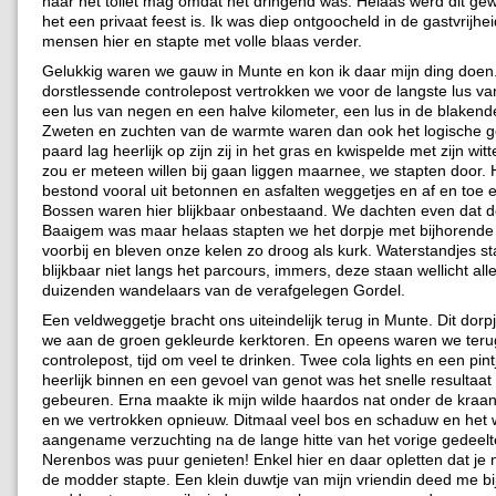
naar het toilet mag omdat het dringend was. Helaas werd dit g
het een privaat feest is. Ik was diep ontgoocheld in de gastvrijhe
mensen hier en stapte met volle blaas verder.
Gelukkig waren we gauw in Munte en kon ik daar mijn ding doen
dorstlessende controlepost vertrokken we voor de langste lus v
een lus van negen en een halve kilometer, een lus in de blaken
Zweten en zuchten van de warmte waren dan ook het logische ge
paard lag heerlijk op zijn zij in het gras en kwispelde met zijn witt
zou er meteen willen bij gaan liggen maarnee, we stapten door. 
bestond vooral uit betonnen en asfalten weggetjes en af en toe 
Bossen waren hier blijkbaar onbestaand. We dachten even dat de
Baaigem was maar helaas stapten we het dorpje met bijhorend
voorbij en bleven onze kelen zo droog als kurk. Waterstandjes st
blijkbaar niet langs het parcours, immers, deze staan wellicht al
duizenden wandelaars van de verafgelegen Gordel.
Een veldweggetje bracht ons uiteindelijk terug in Munte. Dit dor
we aan de groen gekleurde kerktoren. En opeens waren we teru
controlepost, tijd om veel te drinken. Twee cola lights en een pint
heerlijk binnen en een gevoel van genot was het snelle resultaat 
gebeuren. Erna maakte ik mijn wilde haardos nat onder de kraan i
en we vertrokken opnieuw. Ditmaal veel bos en schaduw en het
aangename verzuchting na de lange hitte van het vorige gedeelt
Nerenbos was puur genieten! Enkel hier en daar opletten dat je ni
de modder stapte. Een klein duwtje van mijn vriendin deed me bi