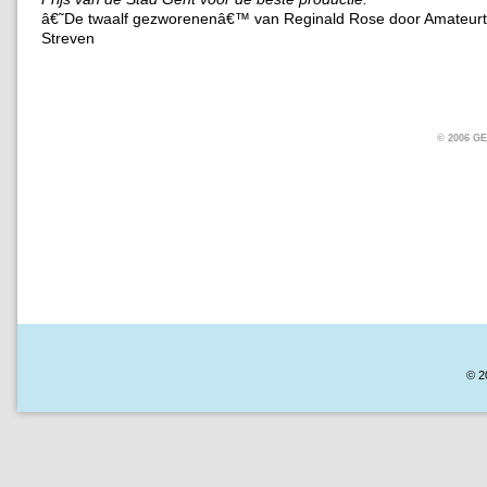
â€˜De twaalf gezworenenâ€™ van Reginald Rose door Amateurt
Streven
© 2006 
© 2