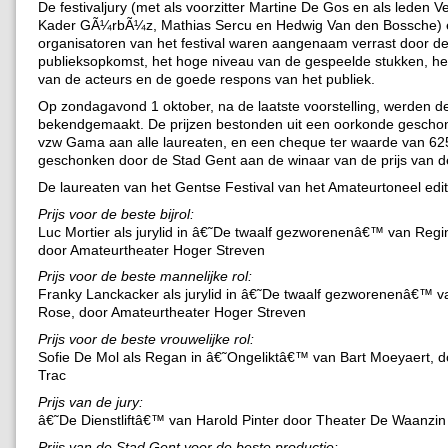
De festivaljury (met als voorzitter Martine De Gos en als leden V
Kader GÃ¼rbÃ¼z, Mathias Sercu en Hedwig Van den Bossche) 
organisatoren van het festival waren aangenaam verrast door de
publieksopkomst, het hoge niveau van de gespeelde stukken, het
van de acteurs en de goede respons van het publiek.
Op zondagavond 1 oktober, na de laatste voorstelling, werden d
bekendgemaakt. De prijzen bestonden uit een oorkonde gescho
vzw Gama aan alle laureaten, en een cheque ter waarde van 62
geschonken door de Stad Gent aan de winaar van de prijs van d
De laureaten van het Gentse Festival van het Amateurtoneel editi
Prijs voor de beste bijrol:
Luc Mortier als jurylid in â€˜De twaalf gezworenenâ€™ van Regi
door Amateurtheater Hoger Streven
Prijs voor de beste mannelijke rol:
Franky Lanckacker als jurylid in â€˜De twaalf gezworenenâ€™ v
Rose, door Amateurtheater Hoger Streven
Prijs voor de beste vrouwelijke rol:
Sofie De Mol als Regan in â€˜Ongeliktâ€™ van Bart Moeyaert, d
Trac
Prijs van de jury:
â€˜De Dienstliftâ€™ van Harold Pinter door Theater De Waanzin
Prijs van de Stad Gent voor de beste productie: