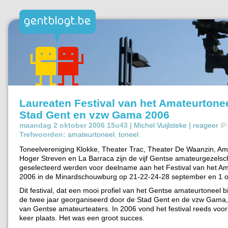
Laureaten Festival van het Amateurtone
Stad Gent en vzw Gama 2006
maandag 2 oktober 2006 15u43 |
Michel Vuijlsteke
|
reageer
Trefwoorden:
amateurtoneel
,
toneel
.
Toneelvereniging Klokke, Theater Trac, Theater De Waanzin, Am
Hoger Streven en La Barraca zijn de vijf Gentse amateurgezels
geselecteerd werden voor deelname aan het Festival van het A
2006 in de Minardschouwburg op 21-22-24-28 september en 1 o
Dit festival, dat een mooi profiel van het Gentse amateurtoneel b
de twee jaar georganiseerd door de Stad Gent en de vzw Gama,
van Gentse amateurteaters. In 2006 vond het festival reeds voor
keer plaats. Het was een groot succes.