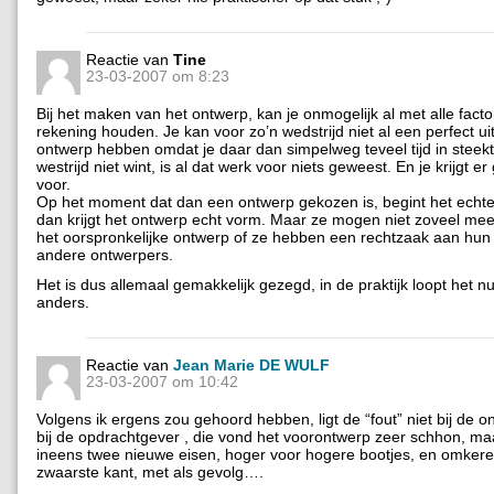
Reactie van
Tine
23-03-2007 om 8:23
Bij het maken van het ontwerp, kan je onmogelijk al met alle fact
rekening houden. Je kan voor zo’n wedstrijd niet al een perfect u
ontwerp hebben omdat je daar dan simpelweg teveel tijd in steekt.
westrijd niet wint, is al dat werk voor niets geweest. En je krijgt e
voor.
Op het moment dat dan een ontwerp gekozen is, begint het echt
dan krijgt het ontwerp echt vorm. Maar ze mogen niet zoveel mee
het oorspronkelijke ontwerp of ze hebben een rechtzaak aan hun
andere ontwerpers.
Het is dus allemaal gemakkelijk gezegd, in de praktijk loopt het 
anders.
Reactie van
Jean Marie DE WULF
23-03-2007 om 10:42
Volgens ik ergens zou gehoord hebben, ligt de “fout” niet bij de 
bij de opdrachtgever , die vond het voorontwerp zeer schhon, ma
ineens twee nieuwe eisen, hoger voor hogere bootjes, en omker
zwaarste kant, met als gevolg….