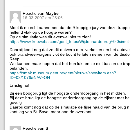
Reactie van
Maybe
16-03-2007 om 23:06
Moet ik nu echt aannemen dat de 9-koppige jury van deze trappe
hellend vlak op de hoogte waren?
Op de simulatie was dit evenwel niet te zien!
https://www.freewebs.com/gent_fotos/Wijdenaardebrug%20simul
Daarbij komt nog dat ze dit ontwerp o.m. verkozen om het autov
ook brandweerwagens vlot de bocht te laten nemen van de Bisd
Reep.
We kunnen maar hopen dat het hen lukt en ze niet tussen de tra
belanden.
https://smak.museum.gent.be/gent/nieuws/showitem.asp?
ID=02/1076&NAV=ON
Ernstig nu!
Bij een boogbrug ligt de hoogste onderdoorgang in het midden.
Bij deze brug ligt de hoogste onderdoorgang op de zijkant met h
gevolg
Daarbij komt nog dat op de simulatie de fijne naald van de brug n
kant lag van St. Bavo, maar aan de overkant.
Reactie van
S