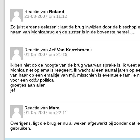
Reactie van
Roland
23-03-2007 om 11:12
Zo juist ergens gelezen : laat de brug inwijden door de bisschop 
naam van Monicabrug en de zuster is in de bovenste hemel …
Reactie van
Jef Van Kerrebroeck
01-05-2007 om 21:19
ik ben niet op de hoogte van de brug waarvan sprake is, ik weet a
Monica niet op emails reageert, ik wacht al een aantal jaren op 
van haar op een emailtje van mij, misschien is eventuele familie ni
voor een cd&v politica
groetjes aan allen
jef
Reactie van
Marc
01-05-2007 om 22:11
Overigens, ligt die brug er nu al weken afgewerkt bij zonder dat 
gebruiken.