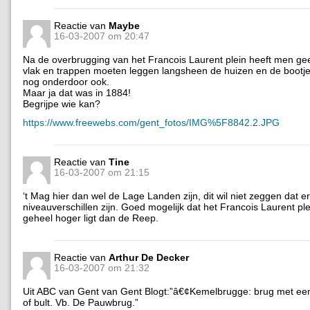
Reactie van
Maybe
16-03-2007 om 20:47
Na de overbrugging van het Francois Laurent plein heeft men ge
vlak en trappen moeten leggen langsheen de huizen en de bootj
nog onderdoor ook.
Maar ja dat was in 1884!
Begrijpe wie kan?
https://www.freewebs.com/gent_fotos/IMG%5F8842.2.JPG
Reactie van
Tine
16-03-2007 om 21:15
‘t Mag hier dan wel de Lage Landen zijn, dit wil niet zeggen dat e
niveauverschillen zijn. Goed mogelijk dat het Francois Laurent plei
geheel hoger ligt dan de Reep.
Reactie van
Arthur De Decker
16-03-2007 om 21:32
Uit ABC van Gent van Gent Blogt:”â€¢Kemelbrugge: brug met een
of bult. Vb. De Pauwbrug.”