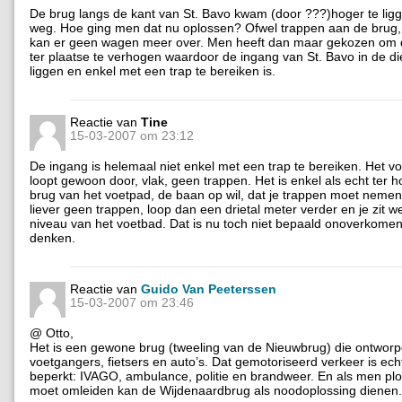
De brug langs de kant van St. Bavo kwam (door ???)hoger te lig
weg. Hoe ging men dat nu oplossen? Ofwel trappen aan de brug
kan er geen wagen meer over. Men heeft dan maar gekozen om 
ter plaatse te verhogen waardoor de ingang van St. Bavo in de d
liggen en enkel met een trap te bereiken is.
Reactie van
Tine
15-03-2007 om 23:12
De ingang is helemaal niet enkel met een trap te bereiken. Het v
loopt gewoon door, vlak, geen trappen. Het is enkel als echt ter 
brug van het voetpad, de baan op wil, dat je trappen moet neme
liever geen trappen, loop dan een drietal meter verder en je zit w
niveau van het voetbad. Dat is nu toch niet bepaald onoverkomenli
denken.
Reactie van
Guido Van Peeterssen
15-03-2007 om 23:46
@ Otto,
Het is een gewone brug (tweeling van de Nieuwbrug) die ontworp
voetgangers, fietsers en auto’s. Dat gemotoriseerd verkeer is ech
beperkt: IVAGO, ambulance, politie en brandweer. En als men plo
moet omleiden kan de Wijdenaardbrug als noodoplossing dienen.