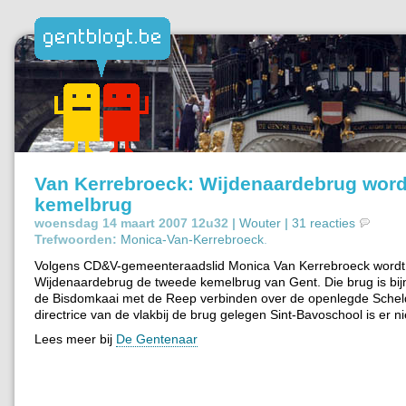
Van Kerrebroeck: Wijdenaardebrug word
kemelbrug
woensdag 14 maart 2007 12u32 |
Wouter
|
31 reacties
Trefwoorden:
Monica-Van-Kerrebroeck
.
Volgens CD&V-gemeenteraadslid Monica Van Kerrebroeck wordt
Wijdenaardebrug de tweede kemelbrug van Gent. Die brug is bijn
de Bisdomkaai met de Reep verbinden over de openlegde Schel
directrice van de vlakbij de brug gelegen Sint-Bavoschool is er nie
Lees meer bij
De Gentenaar