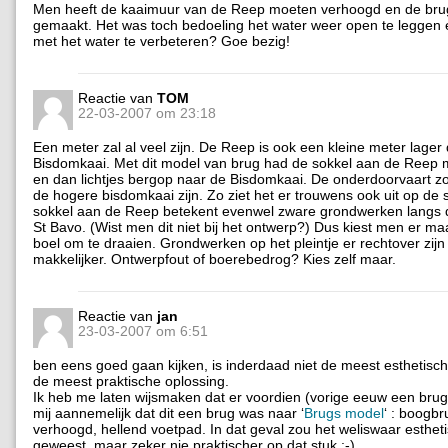
Men heeft de kaaimuur van de Reep moeten verhoogd en de brug
gemaakt. Het was toch bedoeling het water weer open te leggen 
met het water te verbeteren? Goe bezig!
Reactie van
TOM
22-03-2007 om 23:18
Een meter zal al veel zijn. De Reep is ook een kleine meter lager
Bisdomkaai. Met dit model van brug had de sokkel aan de Reep 
en dan lichtjes bergop naar de Bisdomkaai. De onderdoorvaart z
de hogere bisdomkaai zijn. Zo ziet het er trouwens ook uit op de 
sokkel aan de Reep betekent evenwel zware grondwerken langs 
St Bavo. (Wist men dit niet bij het ontwerp?) Dus kiest men er ma
boel om te draaien. Grondwerken op het pleintje er rechtover zij
makkelijker. Ontwerpfout of boerebedrog? Kies zelf maar.
Reactie van
jan
23-03-2007 om 6:51
ben eens goed gaan kijken, is inderdaad niet de meest esthetisc
de meest praktische oplossing.
Ik heb me laten wijsmaken dat er voordien (vorige eeuw een brug l
mij aannemelijk dat dit een brug was naar ‘
Brugs model
‘ : boogbr
verhoogd, hellend voetpad. In dat geval zou het weliswaar estheti
geweest, maar zeker nie praktischer op dat stuk ;-)