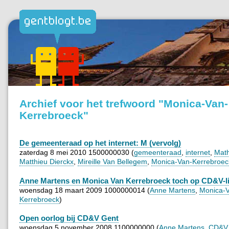
Archief voor het trefwoord "Monica-Van-
Kerrebroeck"
De gemeenteraad op het internet: M (vervolg)
zaterdag 8 mei 2010 1500000030 (
gemeenteraad
,
internet
,
Math
Matthieu Dierckx
,
Mireille Van Bellegem
,
Monica-Van-Kerrebroec
Anne Martens en Monica Van Kerrebroeck toch op CD&V-li
woensdag 18 maart 2009 1000000014 (
Anne Martens
,
Monica-
Kerrebroeck
)
Open oorlog bij CD&V Gent
woensdag 5 november 2008 1100000000 (
Anne Martens
,
CD&V