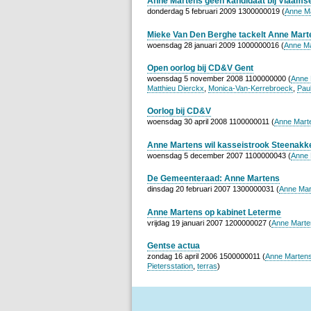
Anne Martens geen kandidaat bij Vlaams
donderdag 5 februari 2009 1300000019 (
Anne M
Mieke Van Den Berghe tackelt Anne Mart
woensdag 28 januari 2009 1000000016 (
Anne M
Open oorlog bij CD&V Gent
woensdag 5 november 2008 1100000000 (
Anne 
Matthieu Dierckx
,
Monica-Van-Kerrebroeck
,
Pau
Oorlog bij CD&V
woensdag 30 april 2008 1100000011 (
Anne Mart
Anne Martens wil kasseistrook Steenak
woensdag 5 december 2007 1100000043 (
Anne 
De Gemeenteraad: Anne Martens
dinsdag 20 februari 2007 1300000031 (
Anne Mar
Anne Martens op kabinet Leterme
vrijdag 19 januari 2007 1200000027 (
Anne Marte
Gentse actua
zondag 16 april 2006 1500000011 (
Anne Marten
Pietersstation
,
terras
)