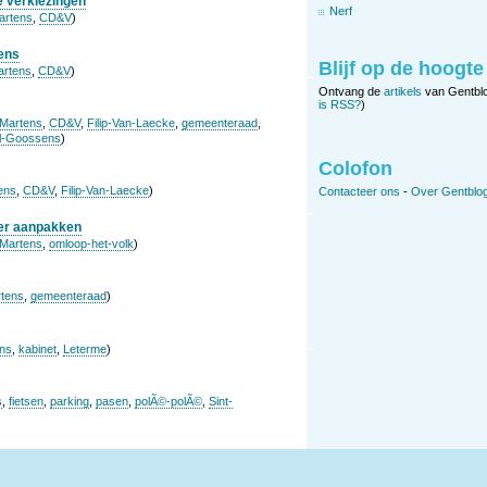
e verkiezingen
Nerf
artens
,
CD&V
)
ens
Blijf op de hoogte
artens
,
CD&V
)
Ontvang de
artikels
van Gentbl
is RSS?
)
Martens
,
CD&V
,
Filip-Van-Laecke
,
gemeenteraad
,
l-Goossens
)
Colofon
ens
,
CD&V
,
Filip-Van-Laecke
)
Contacteer ons
-
Over Gentblog
ker aanpakken
Martens
,
omloop-het-volk
)
tens
,
gemeenteraad
)
ns
,
kabinet
,
Leterme
)
s
,
fietsen
,
parking
,
pasen
,
polÃ©-polÃ©
,
Sint-