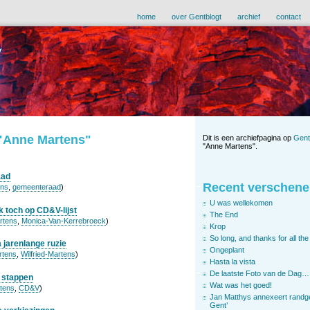
home
over Gentblogt
archief
contact
 "Anne Martens"
Dit is een archiefpagina op
Gent
"Anne Martens".
aad
Recent verschene
ens
,
gemeenteraad
)
U was wellekomen
 toch op CD&V-lijst
The End
rtens
,
Monica-Van-Kerrebroeck
)
Krop
So long, and thanks for all the 
a jarenlange ruzie
Ongeplant
rtens
,
Wilfried-Martens
)
Hasta la vista
De laatste Foto van de Dag…
e stappen
Wat was het goed!
tens
,
CD&V
)
Jan Matthys annexeert randg
Gent’