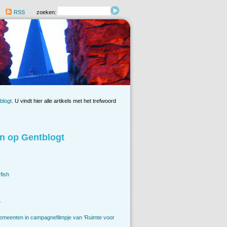
RSS
zoeken:
blogt
. U vindt hier alle artikels met het trefwoord
n op Gentblogt
fish
.
emeenten in campagnefilmpje van ‘Ruimte voor