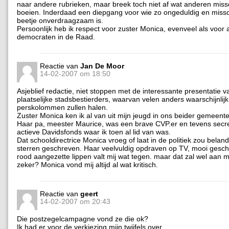
naar andere rubrieken, maar breek toch niet af wat anderen miss
boeien. Inderdaad een diepgang voor wie zo ongeduldig en miss
beetje onverdraagzaam is.
Persoonlijk heb ik respect voor zuster Monica, evenveel als voor 
democraten in de Raad.
Reactie van
Jan De Moor
14-02-2007 om 18:50
Asjeblief redactie, niet stoppen met de interessante presentatie 
plaatselijke stadsbestierders, waarvan velen anders waarschijnlijk
perskolommen zullen halen.
Zuster Monica ken ik al van uit mijn jeugd in ons beider gemeen
Haar pa, meester Maurice, was een brave CVP.er en tevens secre
actieve Davidsfonds waar ik toen al lid van was.
Dat schooldirectrice Monica vroeg of laat in de politiek zou belan
sterren geschreven. Haar veelvuldig opdraven op TV, mooi gesc
rood aangezette lippen valt mij wat tegen. maar dat zal wel aan mi
zeker? Monica vond mij altijd al wat kritisch.
Reactie van
geert
14-02-2007 om 20:43
Die postzegelcampagne vond ze die ok?
Ik had er voor de verkiezing mijn twijfels over