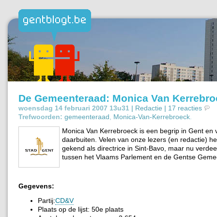
De Gemeenteraad: Monica Van Kerrebro
woensdag 14 februari 2007 13u31 |
Redactie
|
17 reacties
Trefwoorden:
gemeenteraad
,
Monica-Van-Kerrebroeck
.
Monica Van Kerrebroeck is een begrip in Gent en 
daarbuiten. Velen van onze lezers (en redactie) h
gekend als directrice in Sint-Bavo, maar nu verdeel
tussen het Vlaams Parlement en de Gentse Geme
Gegevens:
Partij:
CD&V
Plaats op de lijst: 50e plaats