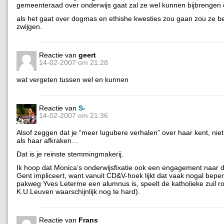
gemeenteraad over onderwijs gaat zal ze wel kunnen bijbrengen 
als het gaat over dogmas en ethishe kwesties zou gaan zou ze b
zwijgen.
Reactie van
geert
14-02-2007 om 21:28
wat vergeten tussen wel en kunnen
Reactie van
S-
14-02-2007 om 21:36
Alsof zeggen dat je “meer lugubere verhalen” over haar kent, niet 
als haar afkraken…
Dat is je reinste stemmingmakerij.
Ik hoop dat Monica’s onderwijsfixatie ook een engagement naar de
Gent impliceert, want vanuit CD&V-hoek lijkt dat vaak nogal bepe
pakweg Yves Leterme een alumnus is, speelt de katholieke zuil r
K.U.Leuven waarschijnlijk nog te hard).
Reactie van
Frans