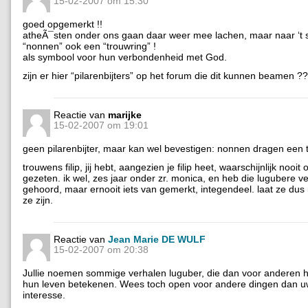
15-02-2007 om 15:30
goed opgemerkt !!
atheÃ¯sten onder ons gaan daar weer mee lachen, maar naar ‘t s
“nonnen” ook een “trouwring” !
als symbool voor hun verbondenheid met God.
zijn er hier “pilarenbijters” op het forum die dit kunnen beamen ??
Reactie van
marijke
15-02-2007 om 19:01
geen pilarenbijter, maar kan wel bevestigen: nonnen dragen een 
trouwens filip, jij hebt, aangezien je filip heet, waarschijnlijk nooit
gezeten. ik wel, zes jaar onder zr. monica, en heb die lugubere v
gehoord, maar ernooit iets van gemerkt, integendeel. laat ze dus
ze zijn.
Reactie van
Jean Marie DE WULF
15-02-2007 om 20:38
Jullie noemen sommige verhalen luguber, die dan voor anderen he
hun leven betekenen. Wees toch open voor andere dingen dan u
interesse.