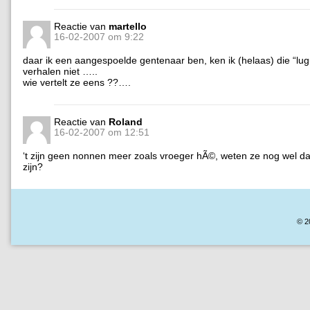
Reactie van
martello
16-02-2007 om 9:22
daar ik een aangespoelde gentenaar ben, ken ik (helaas) die “lu
verhalen niet …..
wie vertelt ze eens ??….
Reactie van
Roland
16-02-2007 om 12:51
‘t zijn geen nonnen meer zoals vroeger hÃ©, weten ze nog wel d
zijn?
© 2