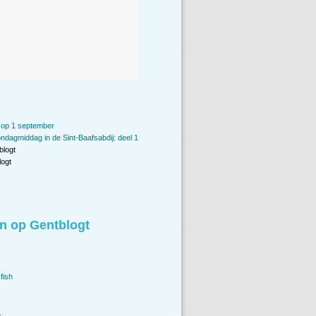
 op 1 september
ndagmiddag in de Sint-Baafsabdij: deel 1
blogt
ogt
n op Gentblogt
fish
.