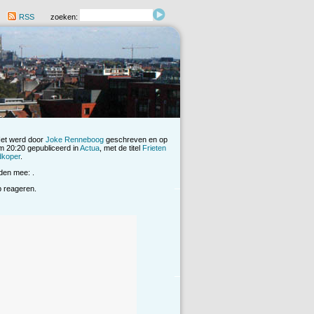
RSS
zoeken:
Het werd door
Joke Renneboog
geschreven en op
 20:20 gepubliceerd in
Actua
, met de titel
Frieten
dkoper
.
den mee: .
op reageren.