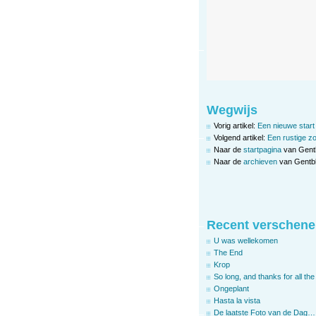
Wegwijs
Vorig artikel:
Een nieuwe start
Volgend artikel:
Een rustige zo
Naar de
startpagina
van Gent
Naar de
archieven
van Gentbl
Recent verschene
U was wellekomen
The End
Krop
So long, and thanks for all the 
Ongeplant
Hasta la vista
De laatste Foto van de Dag…