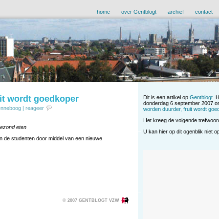
home
over Gentblogt
archief
contact
uit wordt goedkoper
Dit is een artikel op
Gentblogt
. 
donderdag 6 september 2007 om
enneboog
|
reageer
worden duurder, fruit wordt goe
Het kreeg de volgende trefwoor
gezond eten
U kan hier op dit ogenblik niet 
len de studenten door middel van een nieuwe
© 2007 GENTBLOGT VZW