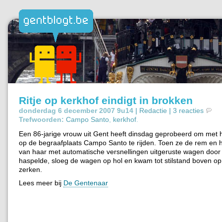
Ritje op kerkhof eindigt in brokken
donderdag 6 december 2007 9u14 |
Redactie
|
3 reacties
Trefwoorden:
Campo Santo
,
kerkhof
.
Een 86-jarige vrouw uit Gent heeft dinsdag geprobeerd om met 
op de begraafplaats Campo Santo te rijden. Toen ze de rem en 
van haar met automatische versnellingen uitgeruste wagen door
haspelde, sloeg de wagen op hol en kwam tot stilstand boven o
zerken.
Lees meer bij
De Gentenaar