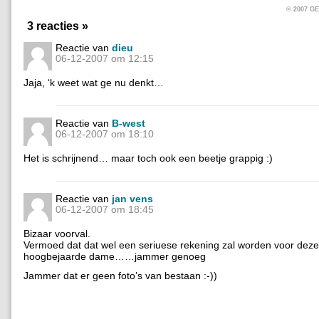
© 2007 
3 reacties »
Reactie van
dieu
06-12-2007 om 12:15
Jaja, ‘k weet wat ge nu denkt…
Reactie van
B-west
06-12-2007 om 18:10
Het is schrijnend… maar toch ook een beetje grappig :)
Reactie van
jan vens
06-12-2007 om 18:45
Bizaar voorval.
Vermoed dat dat wel een seriuese rekening zal worden voor deze
hoogbejaarde dame……jammer genoeg
Jammer dat er geen foto’s van bestaan :-))