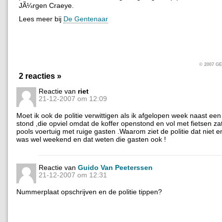
JÃ¼rgen Craeye.
Lees meer bij
De Gentenaar
© 2007 
2 reacties »
Reactie van
riet
21-12-2007 om 12:09
Moet ik ook de politie verwittigen als ik afgelopen week naast e
stond ,die opviel omdat de koffer openstond en vol met fietsen z
pools voertuig met ruige gasten .Waarom ziet de politie dat niet en
was wel weekend en dat weten die gasten ook !
Reactie van
Guido Van Peeterssen
21-12-2007 om 12:31
Nummerplaat opschrijven en de politie tippen?