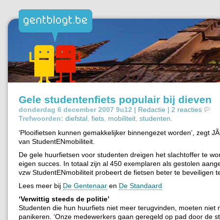
Gele studentenfiets populair bij dieven
donderdag 6 december 2007 9u12 |
Redactie
|
2 reacties
Trefwoorden:
diefstal
,
fiets
,
mobiliteit
,
studenten
.
‘Plooifietsen kunnen gemakkelijker binnengezet worden’, zegt 
van StudentENmobiliteit.
De gele huurfietsen voor studenten dreigen het slachtoffer te w
eigen succes. In totaal zijn al 450 exemplaren als gestolen aan
vzw StudentENmobiliteit probeert de fietsen beter te beveiligen te
Lees meer bij
De Gentenaar
en
De Standaard
‘Verwittig steeds de politie’
Studenten die hun huurfiets niet meer terugvinden, moeten niet
panikeren. ‘Onze medewerkers gaan geregeld op pad door de st